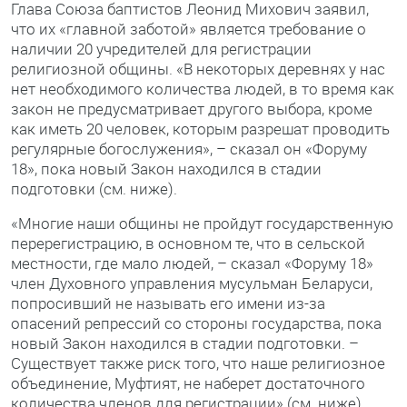
Глава Союза баптистов Леонид Михович заявил,
что их «главной заботой» является требование о
наличии 20 учредителей для регистрации
религиозной общины. «В некоторых деревнях у нас
нет необходимого количества людей, в то время как
закон не предусматривает другого выбора, кроме
как иметь 20 человек, которым разрешат проводить
регулярные богослужения», – сказал он «Форуму
18», пока новый Закон находился в стадии
подготовки (см. ниже).
«Многие наши общины не пройдут государственную
перерегистрацию, в основном те, что в сельской
местности, где мало людей, – сказал «Форуму 18»
член Духовного управления мусульман Беларуси,
попросивший не называть его имени из-за
опасений репрессий со стороны государства, пока
новый Закон находился в стадии подготовки. –
Существует также риск того, что наше религиозное
объединение, Муфтият, не наберет достаточного
количества членов для регистрации» (см. ниже).