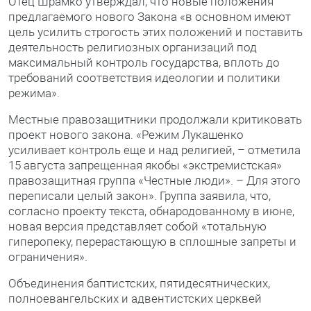
Отец Шрамко утверждал, что новые положения
предлагаемого нового Закона «в основном имеют
цель усилить строгость этих положений и поставить
деятельность религиозных организаций под
максимальный контроль государства, вплоть до
требований соответствия идеологии и политики
режима».
Местные правозащитники продолжали критиковать
проект нового закона. «Режим Лукашенко
усиливает контроль еще и над религией, – отметила
15 августа запрещенная якобы «экстремистская»
правозащитная группа «Честные люди». – Для этого
переписали целый закон». Группа заявила, что,
согласно проекту текста, обнародованному в июне,
новая версия представляет собой «тотальную
гиперопеку, перерастающую в сплошные запреты и
ограничения».
Объединения баптистских, пятидесятнических,
полноевангельских и адвентистских церквей