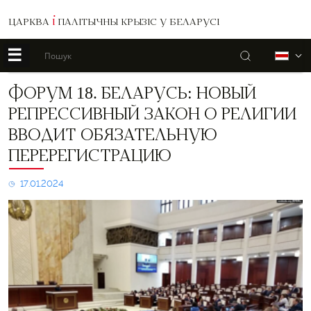
ЦАРКВА
І
ПАЛІТЫЧНЫ КРЫЗІС У БЕЛАРУСІ
☰
Пошук
Б
Форум
ФОРУМ 18. БЕЛАРУСЬ: НОВЫЙ
18.
РЕПРЕССИВНЫЙ ЗАКОН О РЕЛИГИИ
БЕЛАРУСЬ:
Новый
ВВОДИТ ОБЯЗАТЕЛЬНУЮ
репрессивный
ПЕРЕРЕГИСТРАЦИЮ
закон
о
религии
17.01.2024
вводит
обязательную
перерегистрацию