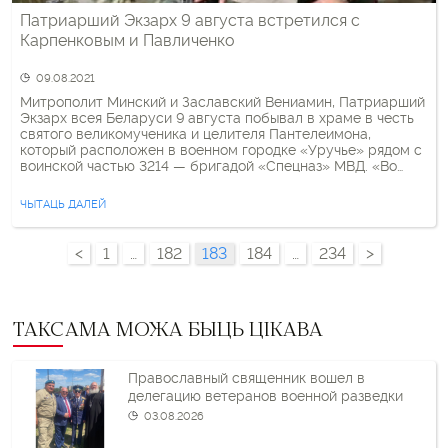
Патриарший Экзарх 9 августа встретился с
Карпенковым и Павличенко
09.08.2021
Митрополит Минский и Заславский Вениамин, Патриарший
Экзарх всея Беларуси 9 августа побывал в храме в честь
святого великомученика и целителя Пантелеимона,
который расположен в военном городке «Уручье» рядом с
воинской частью 3214 — бригадой «Спецназ» МВД. «Во
время богослужения были вознесены сугубые
молитвенные прошения о даровании мира беларусскому
ЧЫТАЦЬ ДАЛЕЙ
народу и о прекращении распространения вредоносного
поветрия», […]
<
1
…
182
183
184
…
234
>
ТАКСАМА МОЖА БЫЦЬ ЦІКАВА
Православный священник вошел в
делегацию ветеранов военной разведки
03.08.2026