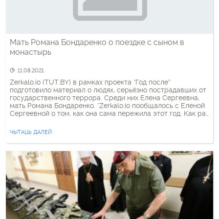
Мать Романа Бондаренко о поездке с сыном в
монастырь
11.08.2021
Zerkalo.io (TUT.BY) в рамках проекта “Год после”
подготовило материал о людях, серьёзно пострадавших от
государственного террора. Среди них Елена Сергеевна,
мать Романа Бондаренко. “Zerkalo.io пообщалось с Еленой
Сергеевной о том, как она сама пережила этот год. Как раз
недавно, 1 августа, ее сыну исполнилось бы 32 года.
Женщина говорит: пережить эту дату стало для нее […]
ЧЫТАЦЬ ДАЛЕЙ