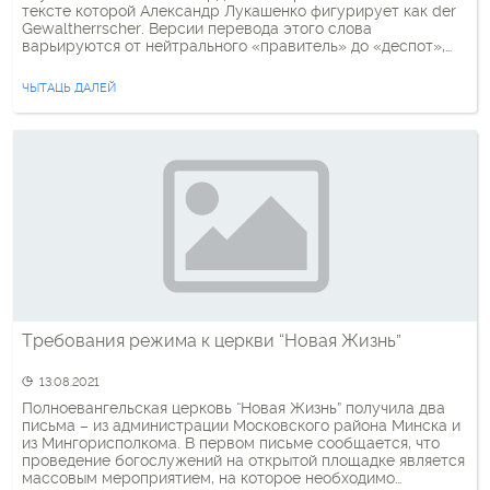
тексте которой Александр Лукашенко фигурирует как der
Gewaltherrscher. Версии перевода этого слова
варьируются от нейтрального «правитель» до «деспот»,
«диктатор» и «тиран». В любом случае, автор статьи
воздерживается от именования Лукашенко президентом.
ЧЫТАЦЬ ДАЛЕЙ
Статья посвящена визиту кардинала Аудриса Бачкиса в
центр приема беженцев на […]
Требования режима к церкви “Новая Жизнь”
13.08.2021
Полноевангельская церковь “Новая Жизнь” получила два
письма – из администрации Московского района Минска и
из Мингорисполкома. В первом письме сообщается, что
проведение богослужений на открытой площадке является
массовым мероприятием, на которое необходимо