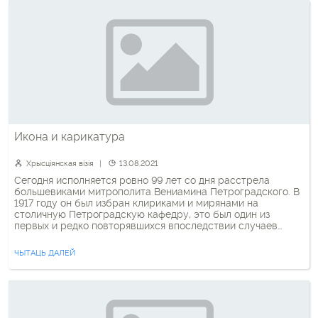
Икона и карикатура
Хрысціянская візія
13.08.2021
Сегодня исполняется ровно 99 лет со дня расстрела
большевиками митрополита Вениамина Петроградского. В
1917 году он был избран клириками и мирянами на
столичную Петроградскую кафедру, это был один из
первых и редко повторявшихся впоследствии случаев
соборного и демократического избрания епископа в
России. Но его служение в Петрограде выпало на первые
ЧЫТАЦЬ ДАЛЕЙ
годы советской власти. Митрополит Вениамин […]