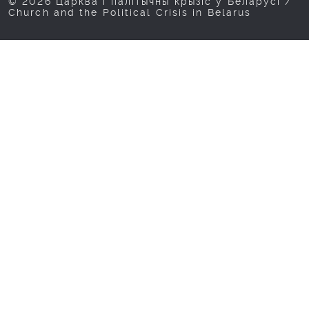
© 2026 Царква і палітычны крызіс у Беларусі /
Church and the Political Crisis in Belarus