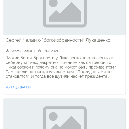
Сергей Чалый о “богоизбранности” Лукашенко
Сергей Чалый
12.08.2021
“Мотив богоизбранности у Лукашенко по отношению к
себе звучит неоднакратно. Помните, как он говорил о
Тихановской и почему она не может быть президентом?
Там, среди прочего, звучала фраза: “Президентами не
становятся”. И тогда все шутили насчет президента
рожденного. Несомненно, он имел ввиду некий аналог
протестантской доктрины предопределения. То есть, есть
ЧЫТАЦЬ ДАЛЕЙ
люди, которые заранее предопределены быть […]