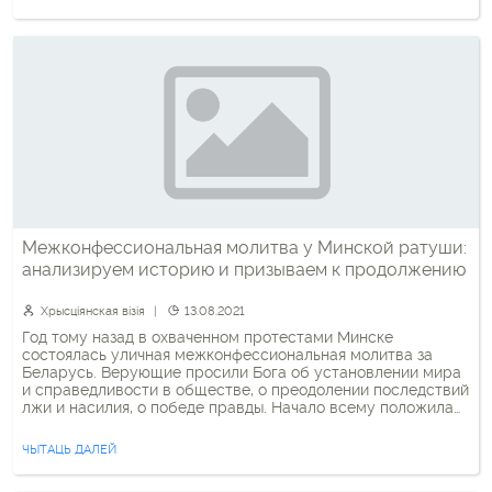
Иоанн […]
Межконфессиональная молитва у Минской ратуши:
анализируем историю и призываем к продолжению
Хрысціянская візія
13.08.2021
Год тому назад в охваченном протестами Минске
состоялась уличная межконфессиональная молитва за
Беларусь. Верующие просили Бога об установлении мира
и справедливости в обществе, о преодолении последствий
лжи и насилия, о победе правды. Начало всему положила
инициатива православной мирянки Анастасии Некрашевич.
Интервью с ней и рассказ о том, как БПЦ сначала
ЧЫТАЦЬ ДАЛЕЙ
дистанцировалась от уличной молитвы, а […]