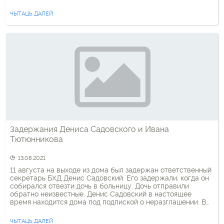
разрешение властей. Во втором письме верующих
уведомляют, что здание церкви на Ковалева, 72, согласно
ЧЫТАЦЬ ДАЛЕЙ
детальному плану реконструкции Сухарево, в будущем
подлежит сносу. А […]
Задержания Дениса Садовского и Ивана
Тютюнникова
13.08.2021
11 августа на выходе из дома был задержан ответственный
секретарь БХД Денис Садовский. Его задержали, когда он
собирался отвезти дочь в больницу. Дочь отправили
обратно неизвестные. Денис Садовский в настоящее
время находится дома под подпиской о неразглашении. В
его доме прошел обыск, сообщает его жена Татьяна
Усинович. Сегодня также стало известно, что был задержан
ЧЫТАЦЬ ДАЛЕЙ