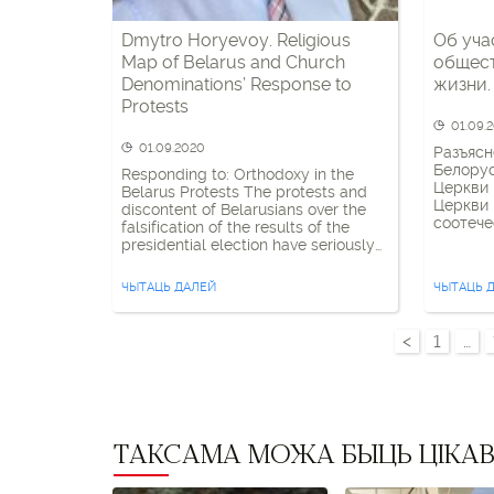
Dmytro Horyevoy. Religious
Об уча
Map of Belarus and Church
общес
Denominations’ Response to
жизни.
Protests
01.09.
01.09.2020
Разъясн
Белору
Responding to: Orthodoxy in the
Церкви
Belarus Protests The protests and
Церкви 
discontent of Belarusians over the
соотече
falsification of the results of the
сестры!
presidential election have seriously
вызываю
stirred up Eastern Europe. Belarus—
опасени
which was considered a reserve of
ЧЫТАЦЬ ДАЛЕЙ
ЧЫТАЦЬ 
сохране
the Soviets and the Soviet Union,
взаимо
where the chief virtues were stability
жизни н
and the absence of sudden
<
1
…
Белору
movements—today does not
Церковь
disappear […]
стороне
августа
нашей 
Обращен
ТАКСАМА МОЖА БЫЦЬ ЦІКА