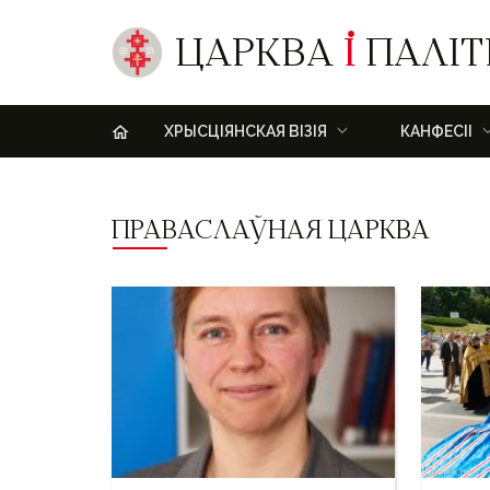
ЦАРКВА
І
ПАЛІТ
H
ХРЫСЦІЯНСКАЯ ВІЗІЯ
КАНФЕСІІ
ПРАВАСЛАЎНАЯ ЦАРКВА