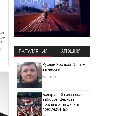
кой
кое
сь
ПЦ
ПАПУЛЯРНЫЯ
АПОШНІЯ
и,
Руслан Яроцкий. “Идите
вы лесом!”
24.01.2021
а
 в
Беларусь, 3 года после
выборов: Церковь
призывают защитить
преследуемых