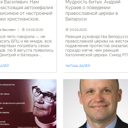
я Василевич: Нам
Мудрость битых. Андрей
настоящая автокефалия
Кураев о поведении
висимое от настроений
православной церкви в
ки христианское
Беларуси
ество
я Васілевіч
03.09.2020
03.09.2020
всё лето говорила — не
Реакция руководства Белорусс
асать БПЦ и ее имидж, всё,
православной церкви на жесто
мертвым погребать своих
подавление протестов оказала
ов. Но 8 августа появились
гораздо мягче, чем реакция
Дмитрий и батюшка-
Католической церкви. Синод Р
 Александр со своей
даже поспешно сменил
ой против фальсификаций,
патриаршего экзарха в Беларус
ДАЛЕЙ
ЧЫТАЦЬ ДАЛЕЙ
 все другие батюшки и
митрополита Павла, который
скоп Артемий, и я опять
извинился за преждевременное
сь. Даже по молитве на
поздравление Александра
идно к чему ведет
Лукашенко с победой.
: […]
Католического же архиепископ
Тадеуша Кондрусевича,
гражданина Беларуси,
действующая власть не пустила
страну – за слишком громкие
высказывания и […]