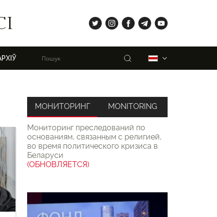
tw
ig
fb
tg
yt
СІ
Пошук
Беларуская
АРХІЎ
МОНИТОРИНГ
MONITORING
Мониторинг преследований по
основаниям, связанным с религией,
во время политического кризиса в
Беларуси
(ОБНОВЛЯЕТСЯ)