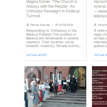
Regina Elsner. “The Church is
Наталл
Always with the People”: An
нужна 
Orthodox Paradigm in Political
— неза
Turmoil
верхуш
сообщ
Регина Эльснер
04.09.2020
Наталл
Responding to: Orthodoxy in the
Я себе 
Belarus Protests The protests in
надо сп
Belarus are remarkable in several
оставь 
respects. Their duration, social
мертвец
breadth, creativity, female activity,
диакон 
and non-violence arouse
ответит
international admiration, but also
картинк
ЧЫТАЦЬ ДАЛЕЙ
ЧЫТАЦЬ 
deep concern. Among others, the
а потом
role of the Belarusian Orthodox
архиепи
Church (BOC) deserves special
втянула
attention as it reveals characteristic
13:00 в
patterns of the social position of
динамика
Orthodoxy in post-Soviet […]