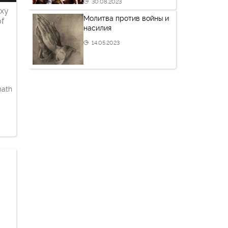
30.08.2023
oxy
Молитва против войны и
of
насилия
14.05.2023
math
ing
o