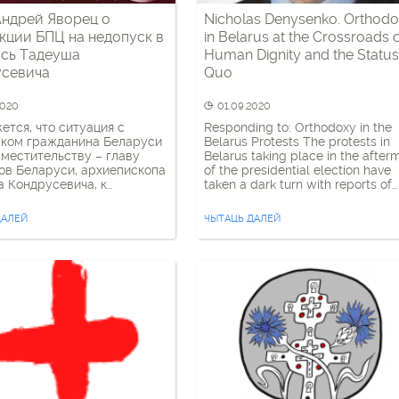
Андрей Яворец о
Nicholas Denysenko. Orthod
акции БПЦ на недопуск в
in Belarus at the Crossroads 
сь Тадеуша
Human Dignity and the Status
усевича
Quo
2020
01.09.2020
ется, что ситуация с
Responding to: Orthodoxy in the
ском гражданина Беларуси
Belarus Protests The protests in
вместительству – главу
Belarus taking place in the after
ов Беларуси, архиепископа
of the presidential election have
 Кондрусевича, к
taken a dark turn with reports of
ению в Беларусь и наша,
brutality and torture used by riot
е)реакция – это тот самый
police. Religious leaders are play
ДАЛЕЙ
ЧЫТАЦЬ ДАЛЕЙ
 когда бессмертная цитата
an important role in responding t
а Мартина Нимёллера не
the civil unrest. While some faith
ебе альтернативы для
leaders are demonstrating their
я реальности. И поэтому,
public […]
лько сожалеть, что у
Христианского
ященника ничего […]