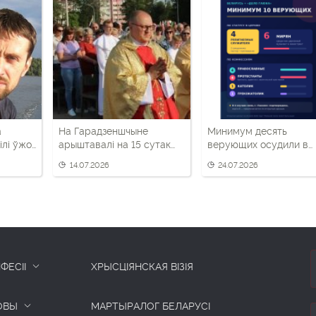
а
На Гарадзеншчыне
Минимум десять
ілі ўжо
арыштавалі на 15 сутак
верующих осудили в
каталіцкага святара
Беларуси, вероятно, з
14.07.2026
24.07.2026
«Гаюна»
ФЕСІІ
ХРЫСЦІЯНСКАЯ ВІЗІЯ
ОВЫ
МАРТЫРАЛОГ БЕЛАРУСІ