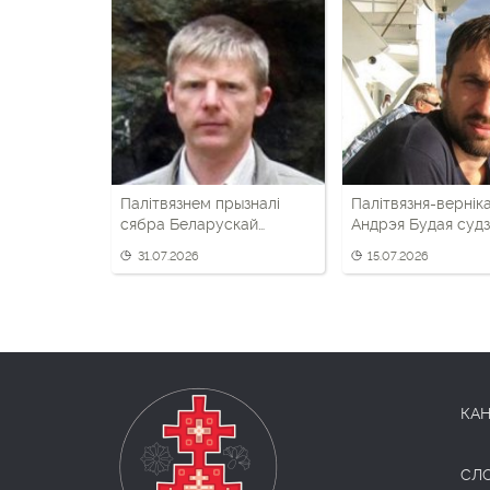
Палітвязнем прызналі
Палітвязня-вернік
сябра Беларускай
Андрэя Будая судз
хрысціянскай дэмакратыі
трэці раз
31.07.2026
15.07.2026
са Слоніма
КАН
СЛ