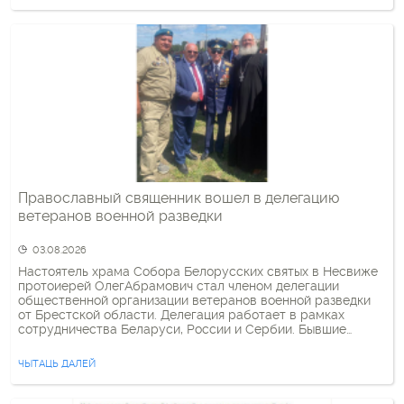
популярным сейчас фестивалем «Хороводы России»,
который продвигает хороводы в качестве «символа
единения русского народа и дружбы народов […]
Православный священник вошел в делегацию
ветеранов военной разведки
03.08.2026
Настоятель храма Собора Белорусских святых в Несвиже
протоиерей ОлегАбрамович стал членом делегации
общественной организации ветеранов военной разведки
от Брестской области. Делегация работает в рамках
сотрудничества Беларуси, России и Сербии. Бывшие
разведчики посетили Минск, Брест, Гродно, Воложин и
Березу, где проходили мероприятия, посвященные 85-
ЧЫТАЦЬ ДАЛЕЙ
летию начала Великой Отечественной войны. На
епархиальном сайте указано, что «в ходе мероприятий
делегаты подвели итоги […]