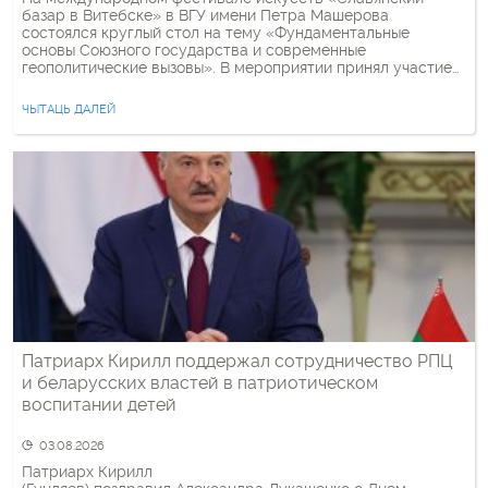
базар в Витебске» в ВГУ имени Петра Машерова
состоялся круглый стол на тему «Фундаментальные
основы Союзного государства и современные
геополитические вызовы». В мероприятии принял участие
архиепископ Витебский и Оршанский Димитрий. Он
благословил начало работы круглого стола. Участники
ЧЫТАЦЬ ДАЛЕЙ
обсудили общую историческую память и культурное
наследие, а также их значение в современных условиях.
Ключевым спикером […]
Патриарх Кирилл поддержал сотрудничество РПЦ
и беларусских властей в патриотическом
воспитании детей
03.08.2026
Патриарх Кирилл