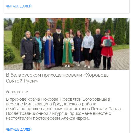
клуба проходили тактическую, строевую и медицинскую
ЧЫТАЦЬ ДАЛЕЙ
подготовку, учились ориентироваться на местности. Все
это сопровождалось молитвами и духовными беседами. В
итоге трое подростков получили право […]
В беларусском приходе провели «Хороводы
Святой Руси»
03.08.2026
В приходе храма Покрова Пресвятой Богородицы в
деревне Мильковщина Гродненского района
необычно прошел день памяти апостолов Петра и Павла.
После традиционной Литургии прихожане вместе с
настоятелем протоиереем Александром
Шашковым провели на территории храма духовно-
культурное мероприятие «Хороводы Святой Руси».
ЧЫТАЦЬ ДАЛЕЙ
Название и формат мероприятия перекликаются с