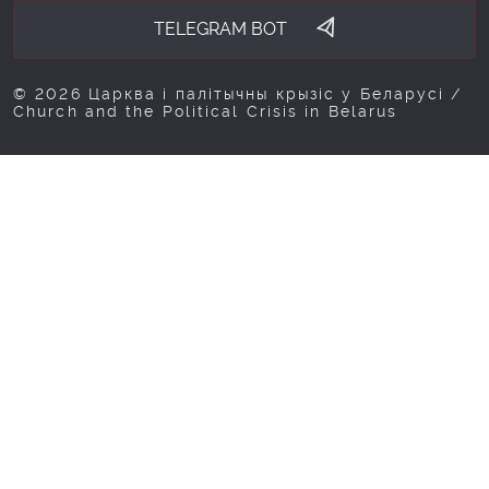
TELEGRAM BOT
© 2026 Царква і палітычны крызіс у Беларусі /
Church and the Political Crisis in Belarus