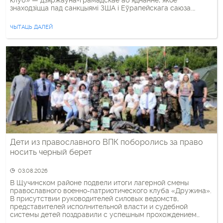
клуб» — дзяржаўна-грамадскае аб’яднанне, якое
знаходзіцца пад санкцыямі ЗША і Еўрапейскага саюза.
Сутнасць акцыі — прайсці 1 мільён крокаў за 100 дзён
марафону. Сярод удзельнікаў разыграюць прызы. На
ЧЫТАЦЬ ДАЛЕЙ
пачатку марафону біскуп Зноска апублікаваў свой нумар
удзельніка ў Instagram і пазначыў акаўнты […]
Дети из православного ВПК поборолись за право
носить черный берет
03.08.2026
В Щучинском районе подвели итоги лагерной смены
православного военно-патриотического клуба «Дружина».
В присутствии руководителей силовых ведомств,
представителей исполнительной власти и судебной
системы детей поздравили с успешным прохождением
испытаний. В течение смены воспитанники православного