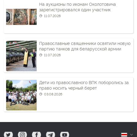
На аукционы по иконам Околотовича
зарегистрировался один участник
11.07.2026
Православные священники освятили новую
партию танков для беларусской армии
11.07.2026
Дети из православного ВПК поборолись за
право носить черный берет
03.08.2026
tw
ig
fb
tg
yt
Б