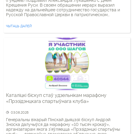
(Гундяев) поздравил Александра Лукашенко с Днем
Крещения Руси. В своем обращении иерарх выразил
надежду на дальнейшее сотрудничество государства и
Русской Православной Церкви в патриотическом
воспитании беларусов. «Надеюсь, что продолжение
доброго соработничества Русской Православной Церкви с
ЧЫТАЦЬ ДАЛЕЙ
органами государственной власти и благонамеренными
силами общества будет и впредь способствовать
нравственному просвещению современников и
патриотическому воспитанию подрастающего поколения»,
— говорится в тексте […]
Каталіцкі біскуп стаў удзельнікам марафону
«Прэзідэнцкага спартыўнага клуба»
03.08.2026
Генеральны вікарый Пінскай дыяцэзіі біскуп Андрэй
Зноска далучыўся да марафону «10 тысяч крокаў»,
арганізатарам якога з’яўляецца «Прэзідэнцкі спартыўны