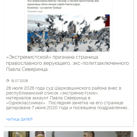
«Экстремистской» признана страница
православного верующего, экс-политзаключенного
Павла Северинца
31.07.2026
28 июля 2026 года суд Шарковщинского района внес в
республиканский список «экстремистских»
материалов аккаунт Павла Северинца в
«Одноклассниках». Последняя заметка на его странице
датирована 7 июня 2020 года и посвящена поздравлению
православных и протестантов с Днем Святого Духа, а
католиков — с Днем Троицы.
ЧЫТАЦЬ ДАЛЕЙ