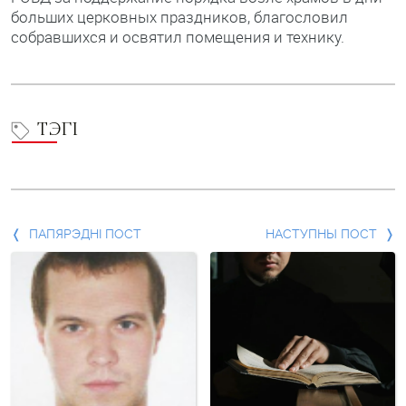
больших церковных праздников, благословил
собравшихся и освятил помещения и технику.
ТЭГІ
Папярэдні
ПАПЯРЭДНІ ПОСТ
НАСТУПНЫ ПОСТ
пост
і
наступны
пост