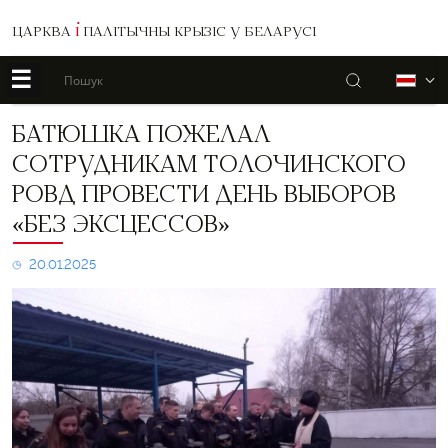
ЦАРКВА
І
ПАЛІТЫЧНЫ КРЫЗІС У БЕЛАРУСІ
☰
Пошук
Б
Батюшка
БАТЮШКА ПОЖЕЛАЛ
пожелал
СОТРУДНИКАМ ТОЛОЧИНСКОГО
сотрудникам
Толочинского
РОВД ПРОВЕСТИ ДЕНЬ ВЫБОРОВ
РОВД
«БЕЗ ЭКСЦЕССОВ»
провести
день
выборов
20.01.2025
«без
эксцессов»