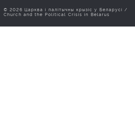
© 2026 Царква і палітычны крызіс у Беларусі /
Church and the Political Crisis in Belarus