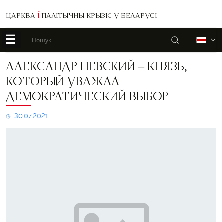
ЦАРКВА
І
ПАЛІТЫЧНЫ КРЫЗІС У БЕЛАРУСІ
☰
Пошук
Б
Александр
АЛЕКСАНДР НЕВСКИЙ – КНЯЗЬ,
Невский
КОТОРЫЙ УВАЖАЛ
–
князь,
ДЕМОКРАТИЧЕСКИЙ ВЫБОР
который
уважал
30.07.2021
демократический
выбор