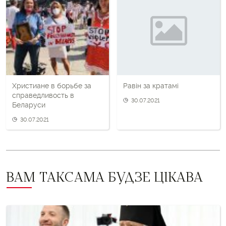
і
наступны
пост
Христиане в борьбе за
Равін за кратамі
справедливость в
30.07.2021
Беларуси
30.07.2021
ВАМ ТАКСАМА БУДЗЕ ЦІКАВА