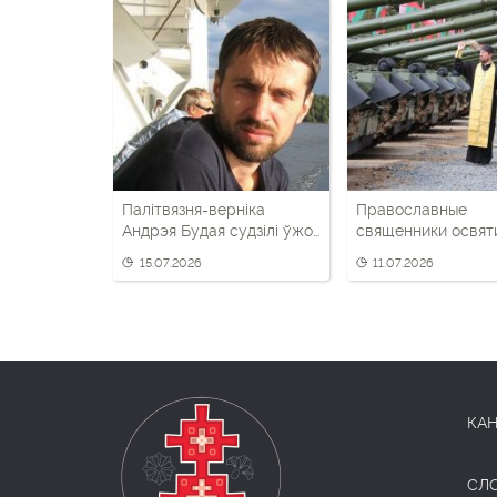
Палітвязня-верніка
Православные
Андрэя Будая судзілі ўжо
священники освят
трэці раз
новую партию тан
15.07.2026
11.07.2026
беларусской арм
КАН
СЛ