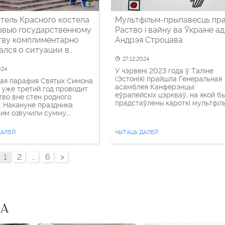
тель Красного костела
Мультфільм-прыпавесць пр
рвью государственному
Раство і вайну ва Ўкраіне ад
тву комплиментарно
Андрэя Строцава
ался о ситуации в
уси
27.12.2024
024
У чэрвені 2023 года ў Таліне
(Эстонія) прайшла Генеральная
ая парафия Святых Симона
асамблея Канферэнцыі
 уже третий год проводит
еўрапейскіх цэркваў, на якой б
во вне стен родного
прадстаўлены кароткі мультфіл
. Накануне праздника
аўтарам якога выступіў беларус
им озвучили сумму,
мастак і тэолаг Андрэй Строцаў
 им нужно выплатить за
відэа-прадукцыю падрыхтаваў
ование святыни — 148
ДАЛЕЙ
ЧЫТАЦЬ ДАЛЕЙ
Самуэль Пфэфар. Мультфільм б
ублей. Новый настоятель
падрыхтаваны як разважанне п
 ксендз Франц Рудь в
праект Канферэнцыі еўрапейскі
тарии для информагентсва
1
2
…
6
>
цэркваў «Шляхі да міру», які
отметил хорошие
арганізацыя рэалізуе пасля пач
фессиональные отношения
расейскай агрэсіі супраць Укра
усском обществе, а также
[…]
ся мнением о ситуации […]
ВА