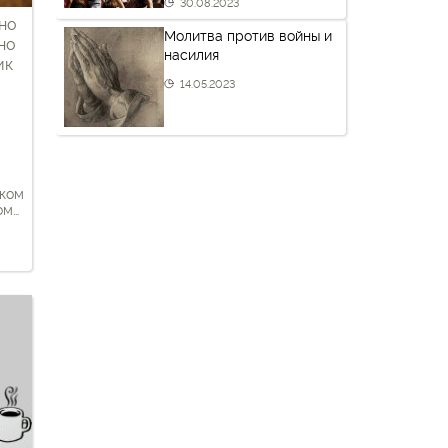
30.08.2023
но
Молитва против войны и
но
насилия
ик
14.05.2023
ском
ом
о
ся с
из
х