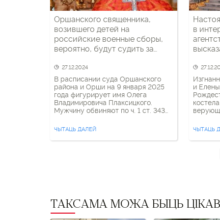
Оршанского священника,
Настоя
возившего детей на
в инте
российские военные сборы,
агентс
вероятно, будут судить за
высказ
порнографию
Белар
27.12.2024
27.12.2
В расписании суда Оршанского
Изгнанн
района и Орши на 9 января 2025
и Елены
года фигурирует имя Олега
Рождест
Владимировича Плаксицкого.
костела
Мужчину обвиняют по ч. 1 ст. 343
верующ
УК РБ — Изготовление и
которую
распространение
использ
ЧЫТАЦЬ ДАЛЕЙ
ЧЫТАЦЬ 
порнографических материалов или
тысяч р
предметов порнографического
парафии
характера. Инициалы обвиняемого
коммен
совпадают с данными настоятеля и
БелТА 
штатного иерея двух храмов —
межкон
Рождества Пресвятой Богородицы
в белор
в д. Друцк Толочинского […]
поделил
ТАКСАМА МОЖА БЫЦЬ ЦІКА