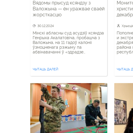
Вядомы прысуд ксяндзу з
Монит
Валожына — ён уражвае сваёй
христи
жорсткасцю
декабр
30.12.2024
Хрысція
Мінскі абласны суд асудзіў ксяндза
Пополне
Генрыха Акалатовіча, пробашча з
и экстр
Валожына, на 11 гадоў калоніі
декабря
ўзмоцненага рэжыму па
района 
абвінавачанні ў «здрадзе
республ
дзяржаве». Суд праходзіў у
экстре
закрытым рэжыме, дэталі справы
интерне
не агалошваюцца. 64-гадовага
также а
ЧЫТАЦЬ ДАЛЕЙ
ЧЫТАЦЬ 
святара, які мае цяжкія хваробы,
в YouTu
затрымалі больш за год таму.
Основат
Падчас працэсу ніхто з епіскапату і
правосл
прадстаўнікоў Нунцыятуры не
Гродно 
прысутнічаў. Вернікі адзначаюць
на прот
страх як […]
лет зан
проекта