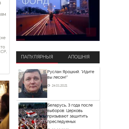
в
лям
ске
сто
ССР,
ПАПУЛЯРНЫЯ
АПОШНІЯ
и
Руслан Яроцкий. “Идите
вы лесом!”
 и
24.01.2021
…]
Беларусь, 3 года после
выборов: Церковь
призывают защитить
преследуемых