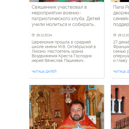
Священник участвовал в
Папа Р
мероприятии военно-
дворян
патриотического клуба. Детей
семейн
учили молиться и собирать
подде
оружие
проте
28.12.2024
28.12.2
Церемония прошла в средней
27 дека
школе имени М.В. Октябрьской в
Францис
Лиозно. Настоятель храма
семью 
Воздвижения Креста Господня
оперную
иерей Вячеслав Пашкевич
и главу
поздравил и благословил новых
старов
участников военно-
Севасть
ЧЫТАЦЬ ДАЛЕЙ
ЧЫТАЦЬ 
патриотического клуба «Штурм».
заслуга
«Мы делаем всё возможное
продвиж
и молимся, чтобы на нашей земле
веры, о
процветал мир и благоденствие.
титул д
Ребята, сегодня ваш день. Помните,
привиле
что всякое доброе дело начинается
и ответ
с молитвы Господу»,— отметил
священник. Во время мероприятия
дети собирали […]