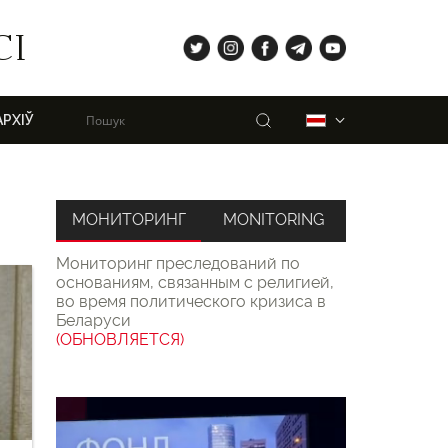
tw
ig
fb
tg
yt
СІ
Пошук
Беларуская
АРХІЎ
МОНИТОРИНГ
MONITORING
Мониторинг преследований по
основаниям, связанным с религией,
во время политического кризиса в
Беларуси
(ОБНОВЛЯЕТСЯ)