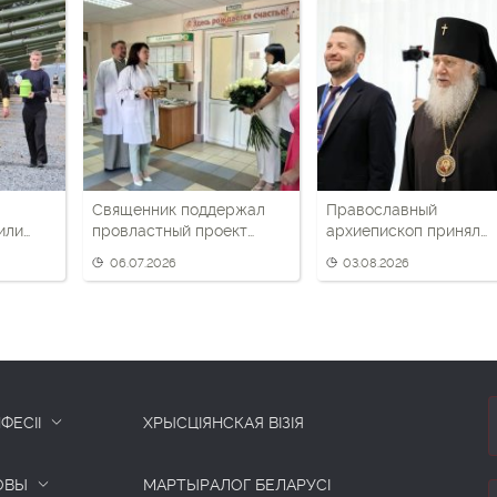
Священник поддержал
Православный
или
провластный проект
архиепископ принял
ков для
«Трэці — Бацькаў»
участие в круглом сто
06.07.2026
03.08.2026
ии
Союзного государств
ФЕСІІ
ХРЫСЦІЯНСКАЯ ВІЗІЯ
ОВЫ
МАРТЫРАЛОГ БЕЛАРУСІ