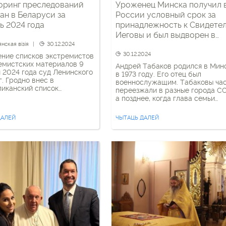
оринг преследований
Уроженец Минска получил 
ан в Беларуси за
России условный срок за
ь 2024 года
принадлежность к Свидете
Иеговы и был выдворен в
Беларусь
нская візія
30.12.2024
30.12.2024
ние списков экстремистов
емистских материалов 9
Андрей Табаков родился в Мин
 2024 года суд Ленинского
в 1973 году. Его отец был
г. Гродно внес в
военнослужащим. Табаковы ча
иканский список
переезжали в разные города С
мистских материалов
а позднее, когда глава семьи
т-сайт проекта «Вера+», а
вышел в отставку, осели в
ккаунт в Facebook и каналы
Ульяновске, в родном городе
ДАЛЕЙ
ЧЫТАЦЬ ДАЛЕЙ
be и Telegram.
родителей верующего. В Росси
елем проекта является
Андрей окончил школу, получил
авный миссионер из
высшее образование, создал
Руслан Яроцкий, который
семью и трудился. Здесь у него
яжении последних десяти
его супруги остались пожилые [
имается гуманитарными
ми в Восточной […]