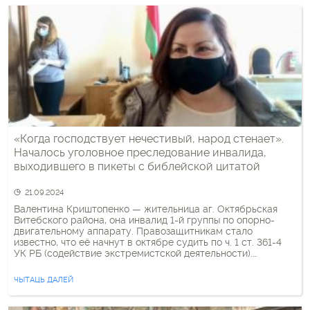
«Когда господствует нечестивый, народ стенает».
Началось уголовное преследование инвалида,
выходившего в пикеты с библейской цитатой
21.09.2024
Валентина Криштопенко — жительница аг. Октябрьская
Витебского района, она инвалид 1-й группы по опорно-
двигательному аппарату. Правозащитникам стало
известно, что её начнут в октябре судить по ч. 1 ст. 361-4
УК РБ (содействие экстремистской деятельности).
Поводом, вероятно, стало её интервью телеканалу
«Белсат». В 2020 году женщина выходила в пикеты в
ЧЫТАЦЬ ДАЛЕЙ
своем поселке с плакатом, содержащим цитату […]