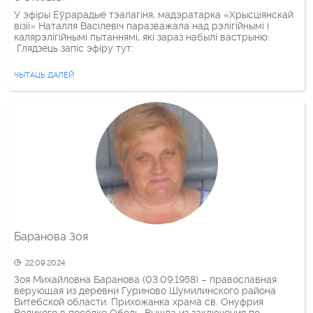
У эфіры Еўрарадыё тэалагіня, мадэратарка «Хрысціянскай
візіі» Наталля Васілевіч паразважала над рэлігійнымі і
калярэлігійнымі пытаннямі, які зараз набылі вастрыню:
Глядзець запіс эфіру тут:
ЧЫТАЦЬ ДАЛЕЙ
Баранова Зоя
22.09.2024
Зоя Михайловна Баранова (03.09.1958) – православная
верующая из деревни Гуриново Шумилинского района
Витебской области. Прихожанка храма св. Онуфрия