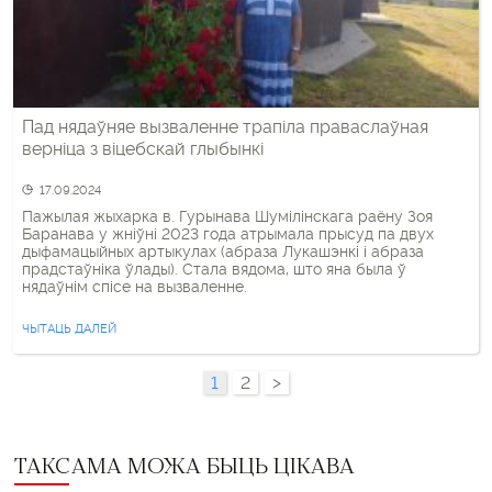
Пад нядаўняе вызваленне трапіла праваслаўная
верніца з віцебскай глыбынкі
17.09.2024
Пажылая жыхарка в. Гурынава Шумілінскага раёну Зоя
Баранава у жніўні 2023 года атрымала прысуд па двух
дыфамацыйных артыкулах (абраза Лукашэнкі і абраза
прадстаўніка ўлады). Стала вядома, што яна была ў
нядаўнім спісе на вызваленне.
ЧЫТАЦЬ ДАЛЕЙ
1
2
>
ТАКСАМА МОЖА БЫЦЬ ЦІКАВА