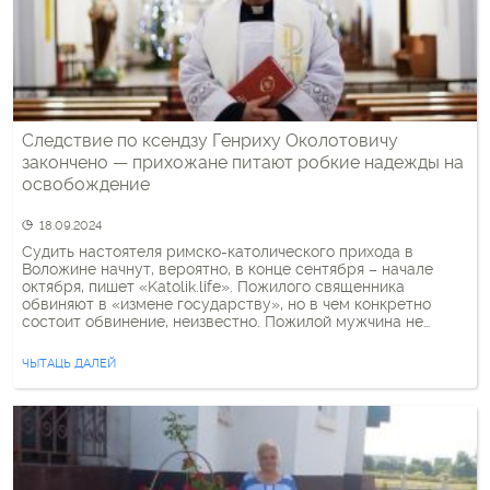
Следствие по ксендзу Генриху Околотовичу
закончено — прихожане питают робкие надежды на
освобождение
18.09.2024
Судить настоятеля римско-католического прихода в
Воложине начнут, вероятно, в конце сентября – начале
октября, пишет «Katolik.life». Пожилого священника
обвиняют в «измене государству», но в чем конкретно
состоит обвинение, неизвестно. Пожилой мужчина не
признает вину. Знакомые с ситуацией люди надеются, что
на исход дела может повлиять состоявшаяся месяц назад
ЧЫТАЦЬ ДАЛЕЙ
встреча Апостольского нунция архиепископа Анте Йозича
и […]