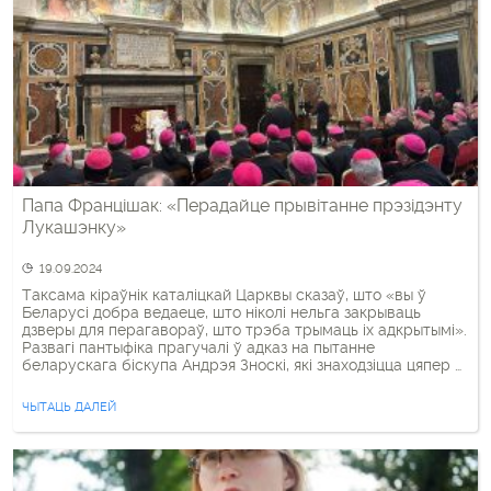
Папа Францішак: «Перадайце прывітанне прэзідэнту
Лукашэнку»
19.09.2024
Таксама кіраўнік каталіцкай Царквы сказаў, што «вы ў
Беларусі добра ведаеце, што ніколі нельга закрываць
дзверы для перагавораў, што трэба трымаць іх адкрытымі».
Развагі пантыфіка прагучалі ў адказ на пытанне
беларускага біскупа Андрэя Зноскі, які знаходзіцца цяпер у
Рыме на курсе для новапрызначаных біскупаў. Падчас
аўдыенцыі беларускі іерарх запытаўся: «Ваша Святасць!
ЧЫТАЦЬ ДАЛЕЙ
Маё імя Андрэй Зноска, […]