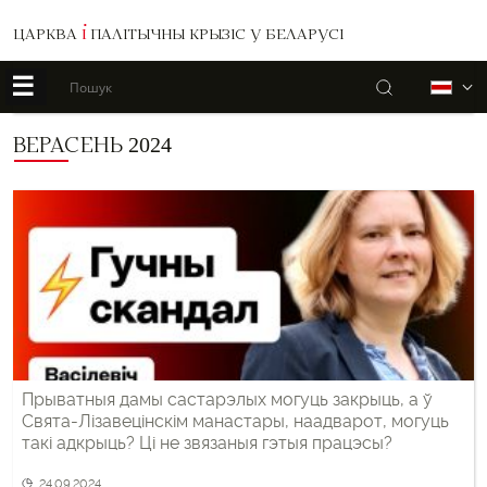
ЦАРКВА
І
ПАЛІТЫЧНЫ КРЫЗІС У БЕЛАРУСІ
☰
Пошук
Б
ВЕРАСЕНЬ 2024
Прыватныя дамы састарэлых могуць закрыць, а ў
Свята-Лізавецінскім манастары, наадварот, могуць
такі адкрыць? Ці не звязаныя гэтыя працэсы?
24.09.2024