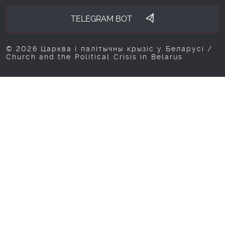
TELEGRAM BOT
© 2026 Царква і палітычны крызіс у Беларусі /
Church and the Political Crisis in Belarus