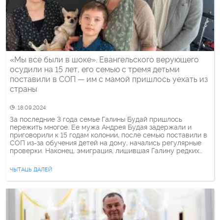
«Мы все были в шоке». Евангельского верующего
осудили на 15 лет, его семью с тремя детьми
поставили в СОП — им с мамой пришлось уехать из
страны
18.09.2024
За последние 3 года семье Галины Будай пришлось
пережить многое. Ее мужа Андрея Будая задержали и
приговорили к 15 годам колонии, после семью поставили в
СОП из-за обучения детей на дому, начались регулярные
проверки. Наконец, эмиграция, лишившая Галину редких
свиданий с мужем, а троих их детей — с отцом.
«Медиазона» записала историю семьи. Мы сейчас […]
ЧЫТАЦЬ ДАЛЕЙ