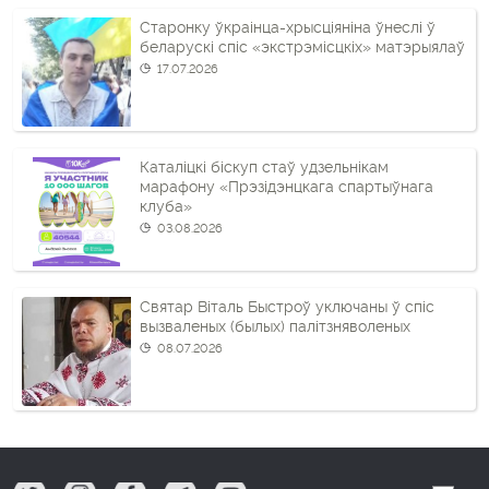
Старонку ўкраінца-хрысціяніна ўнеслі ў
беларускі спіс «экстрэмісцкіх» матэрыялаў
17.07.2026
Каталіцкі біскуп стаў удзельнікам
марафону «Прэзідэнцкага спартыўнага
клуба»
03.08.2026
Святар Віталь Быстроў уключаны ў спіс
вызваленых (былых) палітзняволеных
08.07.2026