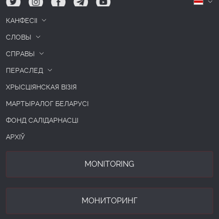
tw
ig
fb
tg
yt
Б
КАНФЕСІІ
СЛОВЫ
СПРАВЫ
ПЕРАСЛЕД
ХРЫСЦІЯНСКАЯ ВІЗІЯ
МАРТЫРАЛОГ БЕЛАРУСІ
ФОНД САЛІДАРНАСЦІ
АРХІЎ
MONITORING
МОНИТОРИНГ