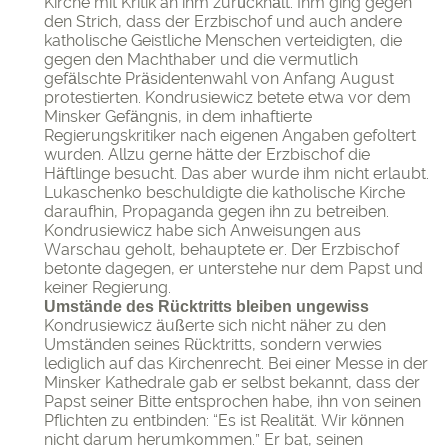
Kirche mit Kritik an ihm zurückhält. Ihm ging gegen
den Strich, dass der Erzbischof und auch andere
katholische Geistliche Menschen verteidigten, die
gegen den Machthaber und die vermutlich
gefälschte Präsidentenwahl von Anfang August
protestierten. Kondrusiewicz betete etwa vor dem
Minsker Gefängnis, in dem inhaftierte
Regierungskritiker nach eigenen Angaben gefoltert
wurden. Allzu gerne hätte der Erzbischof die
Häftlinge besucht. Das aber wurde ihm nicht erlaubt.
Lukaschenko beschuldigte die katholische Kirche
daraufhin, Propaganda gegen ihn zu betreiben.
Kondrusiewicz habe sich Anweisungen aus
Warschau geholt, behauptete er. Der Erzbischof
betonte dagegen, er unterstehe nur dem Papst und
keiner Regierung.
Umstände des Rücktritts bleiben ungewiss
Kondrusiewicz äußerte sich nicht näher zu den
Umständen seines Rücktritts, sondern verwies
lediglich auf das Kirchenrecht. Bei einer Messe in der
Minsker Kathedrale gab er selbst bekannt, dass der
Papst seiner Bitte entsprochen habe, ihn von seinen
Pflichten zu entbinden: “Es ist Realität. Wir können
nicht darum herumkommen.” Er bat, seinen