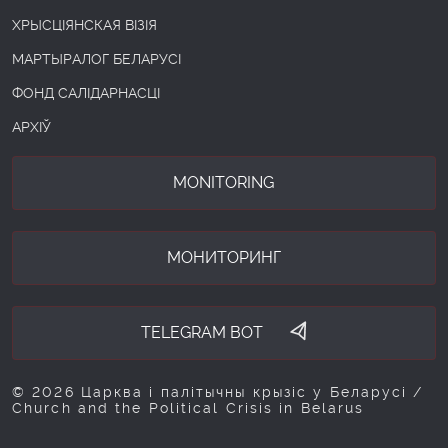
ХРЫСЦІЯНСКАЯ ВІЗІЯ
МАРТЫРАЛОГ БЕЛАРУСІ
ФОНД САЛІДАРНАСЦІ
АРХІЎ
MONITORING
МОНИТОРИНГ
TELEGRAM BOT
© 2026 Царква і палітычны крызіс у Беларусі /
Church and the Political Crisis in Belarus