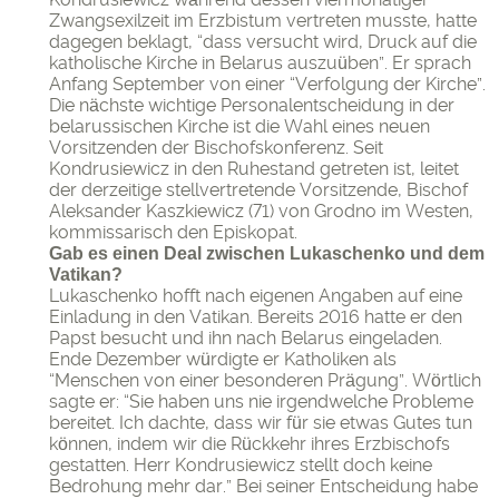
Zwangsexilzeit im Erzbistum vertreten musste, hatte
dagegen beklagt, “dass versucht wird, Druck auf die
katholische Kirche in Belarus auszuüben”. Er sprach
Anfang September von einer “Verfolgung der Kirche”.
Die nächste wichtige Personalentscheidung in der
belarussischen Kirche ist die Wahl eines neuen
Vorsitzenden der Bischofskonferenz. Seit
Kondrusiewicz in den Ruhestand getreten ist, leitet
der derzeitige stellvertretende Vorsitzende, Bischof
Aleksander Kaszkiewicz (71) von Grodno im Westen,
kommissarisch den Episkopat.
Gab es einen Deal zwischen Lukaschenko und dem
Vatikan?
Lukaschenko hofft nach eigenen Angaben auf eine
Einladung in den Vatikan. Bereits 2016 hatte er den
Papst besucht und ihn nach Belarus eingeladen.
Ende Dezember würdigte er Katholiken als
“Menschen von einer besonderen Prägung”. Wörtlich
sagte er: “Sie haben uns nie irgendwelche Probleme
bereitet. Ich dachte, dass wir für sie etwas Gutes tun
können, indem wir die Rückkehr ihres Erzbischofs
gestatten. Herr Kondrusiewicz stellt doch keine
Bedrohung mehr dar.” Bei seiner Entscheidung habe