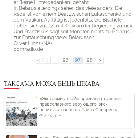
er “keine Hintergedanken” gehabt.
In Belarus allerdings sehen das viele anders. Die
Rede ist von einem Deal zwischen Lukaschenko und
dem Vatikan. Auffällig ist jedenfalls: Die Bischöfe
hielten sich zuletzt mit Kritik an der Regierung zurück.
Und Franziskus sagt seit Monaten nichts zu Belarus –
zur Enttäuschung vieler Belarussen.
Oliver Hinz (
KNA
)
domradio.de
<
1
…
96
97
98
>
ТАКСАМА МОЖА БЫЦЬ ЦІКАВА
«Экстремистской» признана страница
православного верующего, экс-
политзаключенного Павла Северинца
31.07.2026