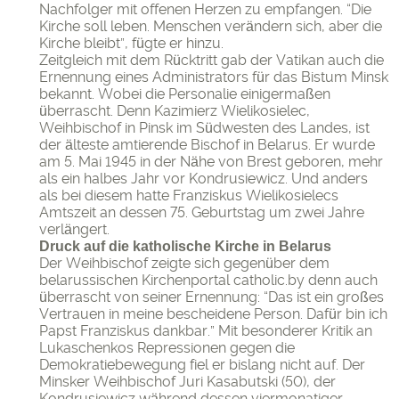
Nachfolger mit offenen Herzen zu empfangen. “Die
Kirche soll leben. Menschen verändern sich, aber die
Kirche bleibt”, fügte er hinzu.
Zeitgleich mit dem Rücktritt gab der Vatikan auch die
Ernennung eines Administrators für das Bistum Minsk
bekannt. Wobei die Personalie einigermaßen
überrascht. Denn Kazimierz Wielikosielec,
Weihbischof in Pinsk im Südwesten des Landes, ist
der älteste amtierende Bischof in Belarus. Er wurde
am 5. Mai 1945 in der Nähe von Brest geboren, mehr
als ein halbes Jahr vor Kondrusiewicz. Und anders
als bei diesem hatte Franziskus Wielikosielecs
Amtszeit an dessen 75. Geburtstag um zwei Jahre
verlängert.
Druck auf die katholische Kirche in Belarus
Der Weihbischof zeigte sich gegenüber dem
belarussischen Kirchenportal catholic.by denn auch
überrascht von seiner Ernennung: “Das ist ein großes
Vertrauen in meine bescheidene Person. Dafür bin ich
Papst Franziskus dankbar.” Mit besonderer Kritik an
Lukaschenkos Repressionen gegen die
Demokratiebewegung fiel er bislang nicht auf. Der
Minsker Weihbischof Juri Kasabutski (50), der
Kondrusiewicz während dessen viermonatiger