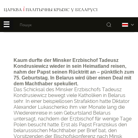
ЦАРКВА
І
ПАЛІТЫЧНЫ КРЫЗІС У БЕЛАРУСІ
☰
Пошук
Б
Kaum durfte der Minsker Erzbischof Tadeusz
Kondrusiewicz wieder in sein Heimatland reisen,
nahm der Papst seinen Rücktritt an – pünktlich zum
75. Geburtstag. In Belarus wird über einen Deal mit
dem Machthaber spekuliert.
Das Schicksal des Minsker Erzbischofs Tadeusz
Kondrusiewicz bewegt viele Katholiken in Belarus
sehr. In einer beispiellosen Strafaktion hatte Diktator
Alexander Lukaschenko ihm vier Monate lang die
Wiedereinreise in sein Geburtsland Belarus
untersagt, nachdem der Erzbischof für wenige Tage
Polen besucht hatte. Erst als Papst Franziskus den
belarussischen Machthaber per Brief bat, den
Vorsitzenden der Bischofskonferenz nach Minsk