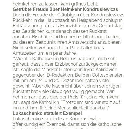
heimkehren zu lassen, kam grünes Licht.
Getrübte Freude über Heimkehr Kondrusiewiczs
Doch die Freude der Gläubigen über Kondrusiewiczs
Rückkehr in die Hauptstadt an Heiligabend schlug in
Enttäuschung um, als Franziskus am 75. Geburtstag
des Geistlichen kurz danach dessen Rücktritt
annahm. Bischöfe sind kirchenrechtlich angehalten,
zu diesem Zeitpunkt ihren Amtsverzicht anzubieten.
Nicht selten verlängert der Papst allerdings
Amtszeiten um ein paar Jahre.
“Wie alle Katholiken in Belarus habe ich mich sehr
gefreut, dass unser Erzbischof zurückgekommen
ist”, sagte die Minsker Historikerin Iryna Kalinovich
gegenüber der ID-Redaktion. Bei den Gottesdiensten
mit ihm am 24. und 25. Dezember hätten viele
geweint. “Aber die Nachricht über seinen sofortigen
Rücktritt hat viele Gläubige traurig gemacht. Wir
nehmen an, dass dies der Preis für seine Heimkehr
ist”, sagt die Katholikin. “Trotzdem sind wir stolz auf
ihn und ihm für seine Menschlichkeit dankbar.”
Lukaschenko statuiert Exempel
Lukaschenko statuierte an Kondrusiewicz
offenkundig ein Exempel, damit sich die katholische