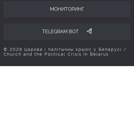
МОНИТОРИНГ
TELEGRAM BOT
© 2026 Царква і палітычны крызіс у Беларусі /
Church and the Political Crisis in Belarus