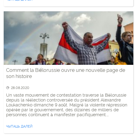
Comment la Biélorussie ouvre une nouvelle page de
son histoire
28.08.2020
Un vaste mouvement de contestation traverse la Biélorussie
depuis la réélection controversée du président Alexandre
Loukachenko dimanche 9 août. Malgré la violente répression
opérée par le gouvernement, des dizaines de milliers de
personnes continuent à manifester pacifiquement.
Décryptage. Les images sont impressionnantes. À Minsk, la
capitale biélorusse, mais aussi dans de nombreuses autres
ЧЫТАЦЬ ДАЛЕЙ
villes du […]