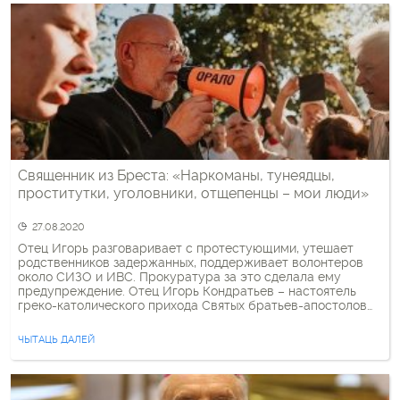
Священник из Бреста: «Наркоманы, тунеядцы,
проститутки, уголовники, отщепенцы – мои люди»
27.08.2020
Отец Игорь разговаривает с протестующими, утешает
родственников задержанных, поддерживает волонтеров
около СИЗО и ИВС. Прокуратура за это сделала ему
предупреждение. Отец Игорь Кондратьев – настоятель
греко-католического прихода Святых братьев-апостолов
Петра и Андрея в Бресте. За последние пару недель он
стал узнаваемой персоной в городе. Высокий, в черной
ЧЫТАЦЬ ДАЛЕЙ
сутане с крестом на груди – его сложно […]