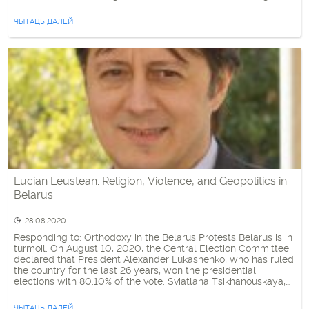
Lukashenka struggled to preserve some independence for his
country from Russia, Belarus under […]
ЧЫТАЦЬ ДАЛЕЙ
Lucian Leustean. Religion, Violence, and Geopolitics in
Belarus
28.08.2020
Responding to: Orthodoxy in the Belarus Protests Belarus is in
turmoil. On August 10, 2020, the Central Election Committee
declared that President Alexander Lukashenko, who has ruled
the country for the last 26 years, won the presidential
elections with 80.10% of the vote. Sviatlana Tsikhanouskaya,
the opposition leader and a human rights activist, received
10.12% of […]
ЧЫТАЦЬ ДАЛЕЙ