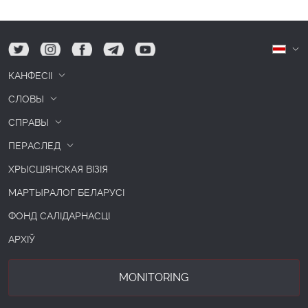
tw
ig
fb
tg
yt
Б
КАНФЕСІІ
СЛОВЫ
СПРАВЫ
ПЕРАСЛЕД
ХРЫСЦІЯНСКАЯ ВІЗІЯ
МАРТЫРАЛОГ БЕЛАРУСІ
ФОНД САЛІДАРНАСЦІ
АРХІЎ
MONITORING