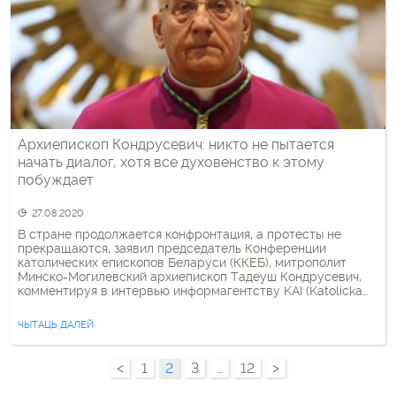
Архиепископ Кондрусевич: никто не пытается
начать диалог, хотя все духовенство к этому
побуждает
27.08.2020
В стране продолжается конфронтация, а протесты не
прекращаются, заявил председатель Конференции
католических епископов Беларуси (ККЕБ), митрополит
Минско-Могилевский архиепископ Тадеуш Кондрусевич,
комментируя в интервью информагентству KAI (Katolicka
Agencja Informacyjna) нынешнюю ситуацию в стране.
«Никто не пытается начать диалог, хотя православная
ЧЫТАЦЬ ДАЛЕЙ
церковь, католическая церковь, протестанты, иудеи и
мусульмане постоянно к этому побуждают, — отметил
Кондрусевич. — О […]
<
1
2
3
…
12
>