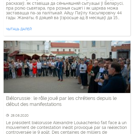
расказаў, як ставіцца да сёньняшняй сытуацыі ў Беларусі,
пра ролю сьвятара, пра розныя сьцягі і як царква можа
заставацца па-за палітыкай. Айцу Паўлу Касьпяровічу 44
гады. Жанаты, 6 дзяцей ва ўзросьце ад 8 месяцаў да 15
гадоў. Стаў сьвятаром у 2012 годзе. Паэт, у мінулым рок-
музыкант. Выступіў са сцэны на […]
ЧЫТАЦЬ ДАЛЕЙ
Biélorussie : le rôle joué par les chrétiens depuis le
début des manifestations
28.08.2020
Le président biélorusse Alexandre Loukachenko fait face à un
mouvement de contestation inédit provoqué par sa réélection
controversée le 9 août. Des centaines de milliers de