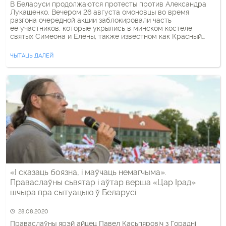
В Беларуси продолжаются протесты против Александра
Лукашенко. Вечером 26 августа омоновцы во время
разгона очередной акции заблокировали часть
ее участников, которые укрылись в минском костеле
святых Симеона и Елены, также известном как Красный
костел. Выйти оттуда люди смогли только примерно
через час. Сами католические священники тоже выходят
ЧЫТАЦЬ ДАЛЕЙ
на мирные акции протеста, осуждают насилие силовиков
и помогают пострадавшим. О роли церкви в протесте
«Медуза» поговорила с Юрием Санько — официальным
представителем […]
«І сказаць боязна, і маўчаць немагчыма».
Праваслаўны сьвятар і аўтар верша «Цар Ірад»
шчыра пра сытуацыю ў Беларусі
28.08.2020
Праваслаўны ярэй айцец Павел Касьпяровіч з Горадні