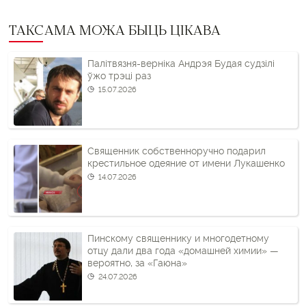
ТАКСАМА МОЖА БЫЦЬ ЦІКАВА
Палітвязня-верніка Андрэя Будая судзілі
ўжо трэці раз
15.07.2026
Священник собственноручно подарил
крестильное одеяние от имени Лукашенко
14.07.2026
Пинскому священнику и многодетному
отцу дали два года «домашней химии» —
вероятно, за «Гаюна»
24.07.2026