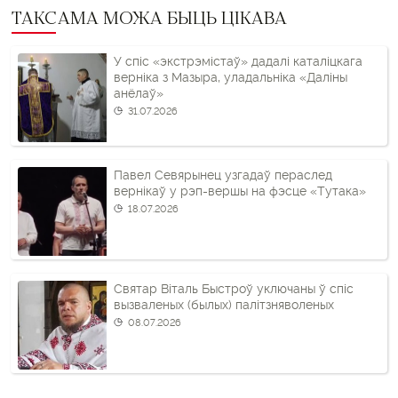
ТАКСАМА МОЖА БЫЦЬ ЦІКАВА
У спіс «экстрэмістаў» дадалі каталіцкага
верніка з Мазыра, уладальніка «Даліны
анёлаў»
31.07.2026
Павел Севярынец узгадаў пераслед
вернікаў у рэп-вершы на фэсце «Тутака»
18.07.2026
Святар Віталь Быстроў уключаны ў спіс
вызваленых (былых) палітзняволеных
08.07.2026