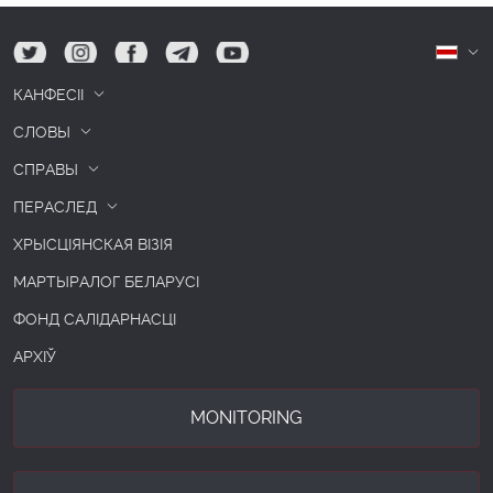
tw
ig
fb
tg
yt
Б
КАНФЕСІІ
СЛОВЫ
СПРАВЫ
ПЕРАСЛЕД
ХРЫСЦІЯНСКАЯ ВІЗІЯ
МАРТЫРАЛОГ БЕЛАРУСІ
ФОНД САЛІДАРНАСЦІ
АРХІЎ
MONITORING