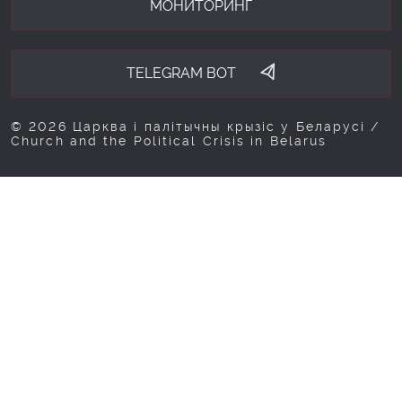
МОНИТОРИНГ
TELEGRAM BOT
© 2026 Царква і палітычны крызіс у Беларусі /
Church and the Political Crisis in Belarus