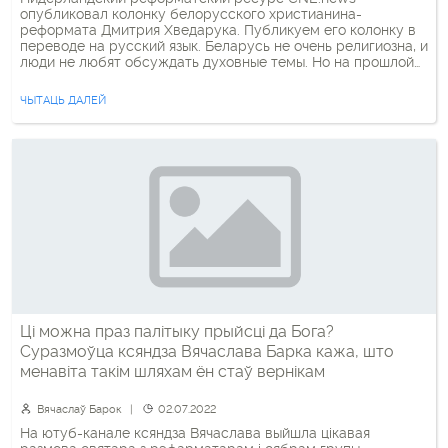
опубликовал колонку белорусского христианина-
реформата Дмитрия Хведарука. Публикуем его колонку в
переводе на русский язык. Беларусь не очень религиозна, и
люди не любят обсуждать духовные темы. Но на прошлой
неделе на нас обрушилось что-то вроде религиозной
атомной бомбы, и все, кто еще не боится читать
ЧЫТАЦЬ ДАЛЕЙ
независимые новости, начали обсуждать вопрос: похожа
ли церковь […]
Ці можна праз палітыку прыйсці да Бога?
Суразмоўца ксяндза Вячаслава Барка кажа, што
менавіта такім шляхам ён стаў вернікам
Вячаслаў Барок
02.07.2022
На ютуб-канале ксяндза Вячаслава выйшла цікавая