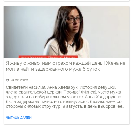
Я живу с животным страхом каждый день | Жена не
могла найти задержанного мужа 5 суток
24.08.2020
Свидетели насилия: Анна Хведарук. История девушки,
члена евангельской церкви “Троица” (Минск), чьего мужа
задержали на избирательном участке. Анна Хведарук не
была задержана лично, но столкнулась с беззаконием со
стороны силовых структур. 9 августа, в день выборов, ее
мужа похитили неизвестные мужчины прямо на
избирательном участке, когда он обратил внимание на
ЧЫТАЦЬ ДАЛЕЙ
щель в урне для голосования. […]