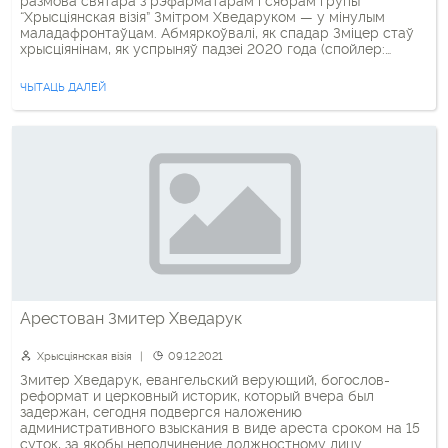
размова святара з рэфарматарам і сябрам групы
“Хрысціянская візія” Змітром Хведаруком — у мінулым
маладафронтаўцам. Абмяркоўвалі, як спадар Зміцер стаў
хрысціянінам, як успрыняў падзеі 2020 года (спойлер:
даволі скептычна спачатку, але па іх развіцці быў вельмі
ўражаны), як яго прыцягвалі за лаянку, хоць ён з
ЧЫТАЦЬ ДАЛЕЙ
падлеткавага ўзросту не ўжывае […]
Арестован Змитер Хведарук
Хрысціянская візія
09.12.2021
Змитер Хведарук, евангельский верующий, богослов-
реформат и церковный историк, который вчера был
задержан, сегодня подвергся наложению
административного взыскания в виде ареста сроком на 15
суток, за якобы неподчинение должностному лицу.