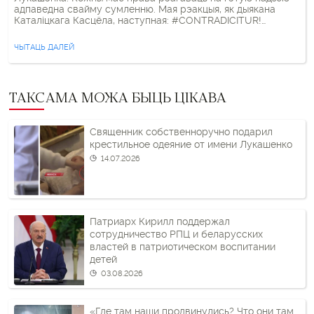
адпаведна свайму сумленню. Мая рэакцыя, як дыякана
Каталіцкага Касцёла, наступная: #CONTRADICITUR!
(АСПРЭЧВАЕЦЦА!) Лічу гэтую падзею памылковай і
шкоднай для Касцёла ў Беларусі і не гатовы яе прыняць.
ЧЫТАЦЬ ДАЛЕЙ
Фэйсбук аўтара
ТАКСАМА МОЖА БЫЦЬ ЦІКАВА
Священник собственноручно подарил
крестильное одеяние от имени Лукашенко
14.07.2026
Патриарх Кирилл поддержал
сотрудничество РПЦ и беларусских
властей в патриотическом воспитании
детей
03.08.2026
«Где там наши продвинулись? Что они там