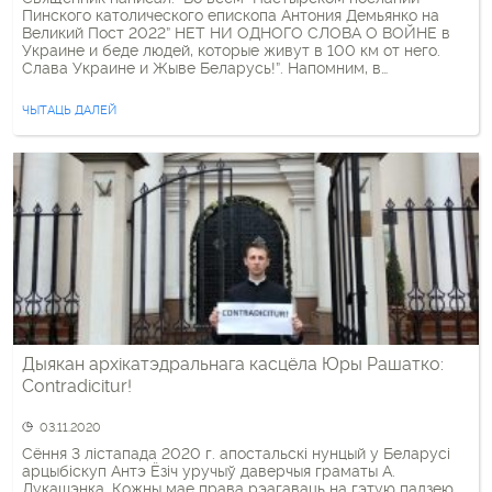
Пинского католического епископа Антония Демьянко на
Великий Пост 2022” НЕТ НИ ОДНОГО СЛОВА О ВОЙНЕ в
Украине и беде людей, которые живут в 100 км от него.
Слава Украине и Жыве Беларусь!”. Напомним, в
пастырском послании пинского епископа Антония
Демьянко нет ни одного упоминания о войне в Украине.
ЧЫТАЦЬ ДАЛЕЙ
Дыякан архікатэдральнага касцёла Юры Рашатко:
Contradicitur!
03.11.2020
Сёння 3 лістапада 2020 г. апостальскі нунцый у Беларусі
арцыбіскуп Антэ Ёзіч уручыў даверчыя граматы А.
Лукашэнка. Кожны мае права рэагаваць на гэтую падзею