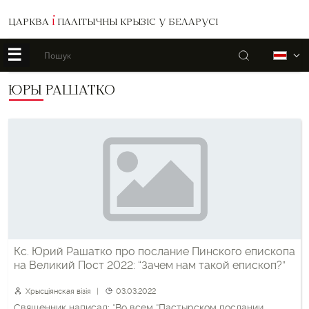
ЦАРКВА
І
ПАЛІТЫЧНЫ КРЫЗІС У БЕЛАРУСІ
☰
Пошук
Б
ЮРЫ РАШАТКО
Кс. Юрий Рашатко про послание Пинского епископа
на Великий Пост 2022: “Зачем нам такой епископ?”
Хрысціянская візія
03.03.2022
Священник написал: “Во всем “Пастырском послании