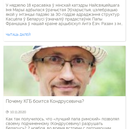
У нядзелю 18 красавіка ў мінскай катэдры Найсвяцейшага
Імя Марыі адбылася ўрачыстая Эўхарыстыя, цэлебрацыю
якой у інтэнцыі падзякі за 30-годдзе адраджэння структур
Касцёла ў Беларусі ўзначаліў прадастаўнік Папы
Францішка ў нашай краіне арцыбіскуп Антэ Ёзіч. Разам з ім
святую Імшу цэлебравалі Апостальскі адміністратар
Мінска-Магілёўскай архідыяцэзіі sede
ЧЫТАЦЬ ДАЛЕЙ
vacante біскуп Казімір Велікаселец ОР,
арцыбіскуп Тадэвуш Кандрусевіч і дапаможны біскуп
Мінска-Магілёўскай архідыяцэзіі Аляксандр Яшэўскі […]
Почему КГБ боится Кондрусевича?
10.11.2020
Как так получилось, что «лучший папа римский» позволял
своему подчиненному (Кондрусевичу) разрушать
Беларусь? 2 ноября, во время встречи с патриаршим