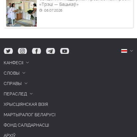
«Трэці — Бацькаў»
06.07.2026
tw
ig
fb
tg
yt
Б
КАНФЕСІІ
СЛОВЫ
СПРАВЫ
ПЕРАСЛЕД
ХРЫСЦІЯНСКАЯ ВІЗІЯ
МАРТЫРАЛОГ БЕЛАРУСІ
ФОНД САЛІДАРНАСЦІ
АРХІЎ