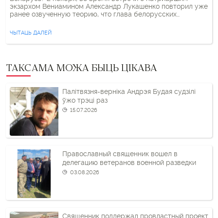
экзархом Вениамином Александр Лукашенко повторил уже
ранее озвученную теорию, что глава белорусских
католиков Тадеуш Кондрусевич «ездил в Польшу и получал
консультации, как разрушать страну». Совпадение или нет,
ЧЫТАЦЬ ДАЛЕЙ
но на следующий день состоялась встреча Лукашенко с
апостольским нунцием Анте Йозичем в рамках церемонии
вручения […]
ТАКСАМА МОЖА БЫЦЬ ЦІКАВА
Палітвязня-верніка Андрэя Будая судзілі
ўжо трэці раз
15.07.2026
Православный священник вошел в
делегацию ветеранов военной разведки
03.08.2026
Священник поддержал провластный проект