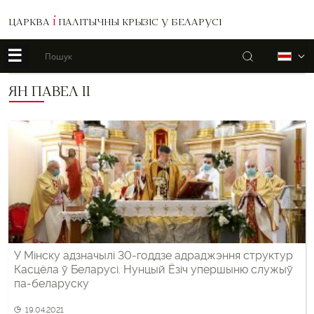
ЦАРКВА
І
ПАЛІТЫЧНЫ КРЫЗІС У БЕЛАРУСІ
☰
Пошук
Б
ЯН ПАВЕЛ ІІ
У Мінску адзначылі 30-годдзе адраджэння структур
Касцёла ў Беларусі. Нунцый Ёзіч упершыню служыў
па-беларуску
19.04.2021