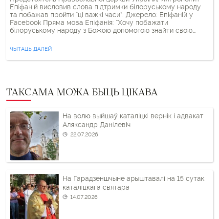
Епіфаній висловив слова підтримки білоруському народу
та побажав пройти “ці важкі часи”. Джерело: Епіфаній у
Facebook Пряма мова Епіфанія: “Хочу побажати
білоруському народу з Божою допомогою знайти свою
власну відповідь на виклики сьогодення, захистити свої
гідність та свободу, демократичне і незалежне майбутнє
ЧЫТАЦЬ ДАЛЕЙ
своєї держави. Долучаю свій голос до заяв тих численних
держав, […]
ТАКСАМА МОЖА БЫЦЬ ЦІКАВА
На волю выйшаў каталіцкі вернік і адвакат
Аляксандр Данілевіч
22.07.2026
На Гарадзеншчыне арыштавалі на 15 сутак
каталіцкага святара
14.07.2026