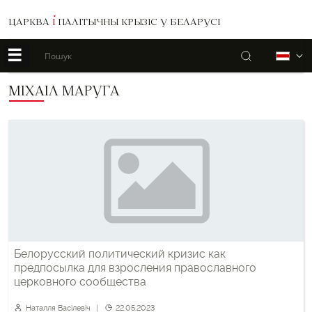
ЦАРКВА
І
ПАЛІТЫЧНЫ КРЫЗІС У БЕЛАРУСІ
☰
Пошук
Б
МІХАІЛ МАРУГА
Белорусский политический кризис как
предпосылка для взросления православного
церковного сообщества
Наталля Васілевіч
22.05.2023