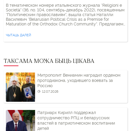
В тематическом номере итальянского журнала “Religioni e
Società” (36, no. 104, сентябрь-декабрь 2022), посвященным
“Политическим православиям”, вышла статья Наталли
Василевич “Belarusian Political Crisis as a Premise for
Maturation of the Orthodox Church Community”. Предлагаем
статью на русском языке в переводе “Христианской визии”
©. Аннотация. Статья, с одной стороны, посвящена
ЧЫТАЦЬ ДАЛЕЙ
церковно-государственным отношениям в Беларуси после
гражданского переворота в […]
ТАКСАМА МОЖА БЫЦЬ ЦІКАВА
Митрополит Вениамин наградил орденом
протодиакона, уходившего воевать за
Россию
12.07.2026
Патриарх Кирилл поддержал
сотрудничество РПЦ и беларусских
властей в патриотическом воспитании
детей