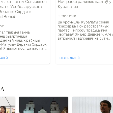
ы ліст Ганны Севярынец
Ноч расстраляных паэтаў у
егаткі Ўсебеларускага
Курапатах
Веранікі Сярдзюк
кі Веры)
29.10.2020
Ва ўрочышчы Курапаты сёння
праходзіць Ноч расстраляных
2021
паэтаў. Імпрэзу традыцыйна
палітвязьня Ганна
рыхтаваў Зміцер Дашкевіч. Але 
ец зьвяртаецца
затрымалі і адправілі на суткі.
дзетнай маці, кіраўніцы
Даследчыца беларускай
«Матуля» Веранікі Сярдзюк.
літаратуры, пісьменніца і
а! Я зьвяртаюся да вас па-
настаўніца Ганна Севярынец
: вы ж памятаеце, што
мяркуе, што Змітра адмыслова
ы час мы былі калегамі,
ДАЛЕЙ
затрымалі напярэдадні
ЧЫТАЦЬ ДАЛЕЙ
ы на адным зь беларускіх
мерапрыемства, каб перашкодз
 інтэрнэт-рэсурсаў. Я
яго правесці. Між тым, Ноч усё
а ведаю вас, вашага мужа,
роўна адбудзецца — Ганна
ьна, але ведаю вашую маму
Севярынец узяла арганізацыю н
л усю сям’ю. Ведаеце і вы —
сябе. Ганна Севярынец
йго брата, […]
распавядала, […]
ВА