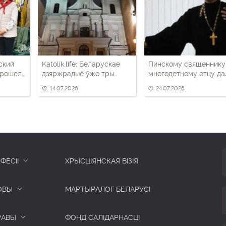
ский
Katolik.life: Беларускае
Пинскому священнику
прошел
дзяржрадыё ўжо тры
многодетному отцу да
других
тыдні не вядзе
два года «домашней
14.07.2026
24.07.2026
трансляцыю Імшы – і ня
химии» — вероятно, за
папярэдзіла нікога
«Гаюна»
ФЕСІІ
ХРЫСЦІЯНСКАЯ ВІЗІЯ
ОВЫ
МАРТЫРАЛОГ БЕЛАРУСІ
РАВЫ
ФОНД САЛІДАРНАСЦІ