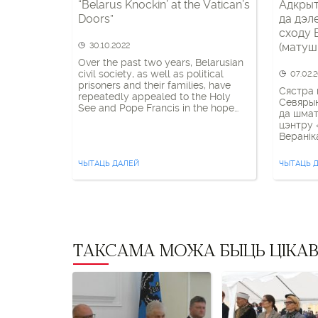
“Belarus Knockin’ at the Vatican’s
Адкрыт
Doors”
да дэл
сходу 
(матуш
30.10.2022
Over the past two years, Belarusian
civil society, as well as political
07.02.
prisoners and their families, have
Сястра 
repeatedly appealed to the Holy
Севярын
See and Pope Francis in the hope
да шмат
that the Vatican will be able to help
цэнтру 
stop the repression in Belarus and
Веранік
release political prisoners. The
сьвецку
Christian Vision group follows these
некатор
efforts and often […]
ЧЫТАЦЬ ДАЛЕЙ
ЧЫТАЦЬ 
працуюч
жаночых
асабіст
віртуал
і наогу
мяне, ма
ТАКСАМА МОЖА БЫЦЬ ЦІКА