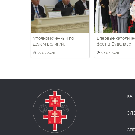
Уполномоченный по
Впервые католиче
делам религий
фест в Будславе 
фактически признал
при участии глав 
27.07.2026
05.07.2026
ограничения свободы
конфессий и их
вероисповедания в
представителей
Беларуси
КАН
СЛ
СП