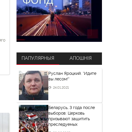
яго
ПАПУЛЯРНЫЯ
АПОШНІЯ
іць
Руслан Яроцкий. “Идите
вы лесом!”
а
24.01.2021
Беларусь, 3 года после
выборов: Церковь
призывают защитить
преследуемых