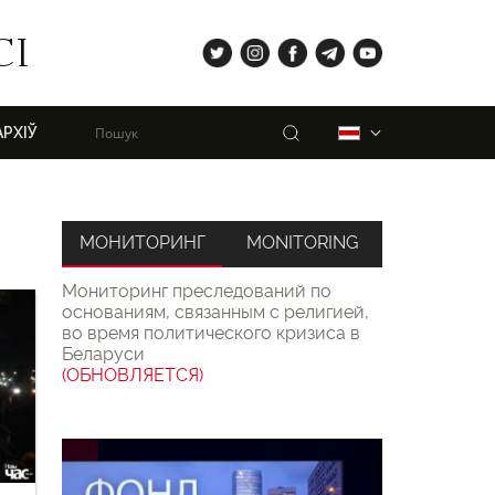
tw
ig
fb
tg
yt
СІ
Пошук
Беларуская
АРХІЎ
МОНИТОРИНГ
MONITORING
Мониторинг преследований по
основаниям, связанным с религией,
во время политического кризиса в
Беларуси
(ОБНОВЛЯЕТСЯ)