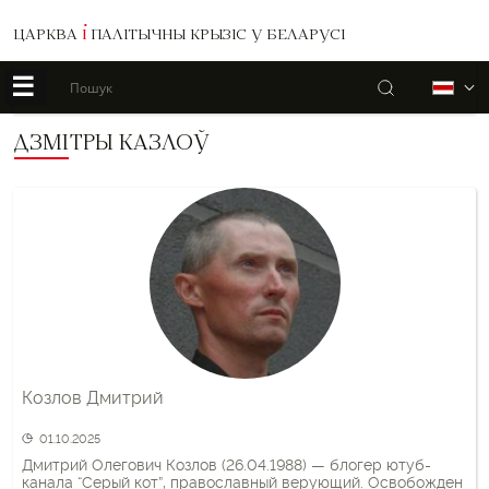
ЦАРКВА
І
ПАЛІТЫЧНЫ КРЫЗІС У БЕЛАРУСІ
☰
Пошук
Б
ДЗМІТРЫ КАЗЛОЎ
Козлов Дмитрий
01.10.2025
Дмитрий Олегович Козлов (26.04.1988) — блогер ютуб-
канала “Серый кот”, православный верующий. Освобожден