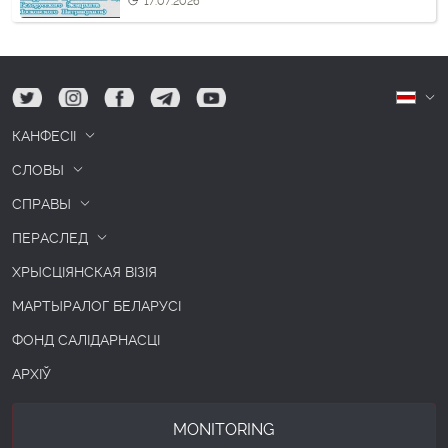
17.07.2026
tw
ig
fb
tg
yt
Б
КАНФЕСІІ
СЛОВЫ
СПРАВЫ
ПЕРАСЛЕД
ХРЫСЦІЯНСКАЯ ВІЗІЯ
МАРТЫРАЛОГ БЕЛАРУСІ
ФОНД САЛІДАРНАСЦІ
АРХІЎ
MONITORING