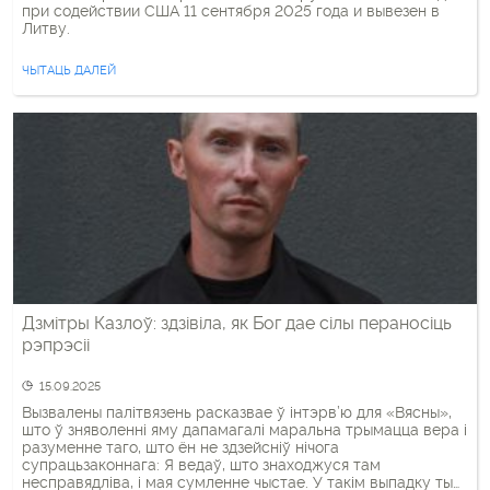
при содействии США 11 сентября 2025 года и вывезен в
Литву.
ЧЫТАЦЬ ДАЛЕЙ
Дзмітры Казлоў: здзівіла, як Бог дае сілы пераносіць
рэпрэсіі
15.09.2025
Вызвалены палітвязень расказвае ў інтэрв’ю для «Вясны»,
што ў зняволенні яму дапамагалі маральна трымацца вера і
разуменне таго, што ён не здзейсніў нічога
супрацьзаконнага: Я ведаў, што знаходжуся там
несправядліва, і мая сумленне чыстае. У такім выпадку ты