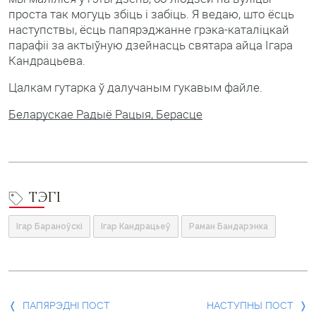
проста так могуць збіць і забіць. Я ведаю, што ёсць
наступствы, ёсць папярэджанне грэка-каталіцкай
парафіі за актыўную дзейнасць святара айца Ігара
Кандрацьева.
Цалкам гутарка ў далучаным гукавым файле.
Беларускае Радыё Рацыя, Берасце
ТЭГІ
Ігар Бараноўскі
Ігар Кандрацьеў
Раман Бандарэнка
Папярэдні
ПАПЯРЭДНІ ПОСТ
НАСТУПНЫ ПОСТ