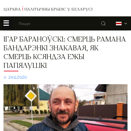
ЦАРКВА
І
ПАЛІТЫЧНЫ КРЫЗІС У БЕЛАРУСІ
☰
Пошук
Б
Ігар
ІГАР БАРАНОЎСКІ: СМЕРЦЬ РАМАНА
Бараноўскі:
БАНДАРЭНКІ ЗНАКАВАЯ, ЯК
Смерць
Рамана
СМЕРЦЬ КСЯНДЗА ЕЖЫ
Бандарэнкі
ПАПЯЛУШКІ
знакавая,
як
смерць
24.11.2020
ксяндза
Ежы
Папялушкі