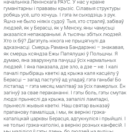
начальніка Ленінскага РАУС. У нас у краіне
гуманітарны і прававы крызіс. Сілавыя структуры
робяць усё, што хочуць. І гэта ім сыходзіць з рук.
Яшчэ не было ніякіх судоў. Тыя, хто страляў, забіваў
людзей, як у Берасці, як у Менску, яны чамусьці
аказаліся непакаранымі. А тысячы збітых людзей.
Хто іх біў? Дагэтуль нікога не прыцягнулі да
адказнасці. Смерць Рамана Бандарэнкі – знакавая,
як смерць ксяндза Ежы Папялушкі ў Польшчы. Я
думаю, яна зварухнула пачуцці ўсіх нармальных
людзей. І яна паказала, дзе зло, а дзе – не. І калі
пачалі прыбіраць кветкі ад крыжа каля касцёлу ў
Берасці – загад паступіў ад уладаў, гэта ганьба! Бо
лістапад – гэта месяц малітваў за ўсіх памерлых. Ён
загінуў за свае перакананні. І гэты боль, гэты смутак
людзі прынеслі да крыжа, запалілі лампадкі,
прынеслі жывыя кветкі. Наш святар выказаў
прапанову памаліцца, і мы, як вернікі грэка-
каталіцкай царквы Берасця, адгукнуліся і прыйшлі. І
не толькі грэка-католікі, а вернікі розных канфесій. І
мы маліліся ў гэты дзень, бо людзей на вуліцы