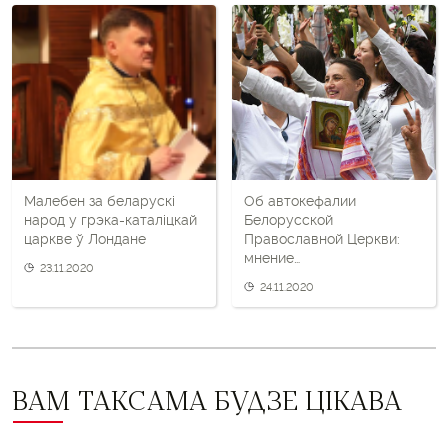
пост
і
наступны
пост
Малебен за беларускі
Об автокефалии
народ у грэка-каталіцкай
Белорусской
царкве ў Лондане
Православной Церкви:
мнение
23.11.2020
священнослужителей
24.11.2020
ВАМ ТАКСАМА БУДЗЕ ЦІКАВА