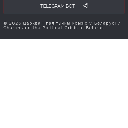
TELEGRAM BOT
© 2026 Царква і палітычны крызіс у Беларусі /
Church and the Political Crisis in Belarus