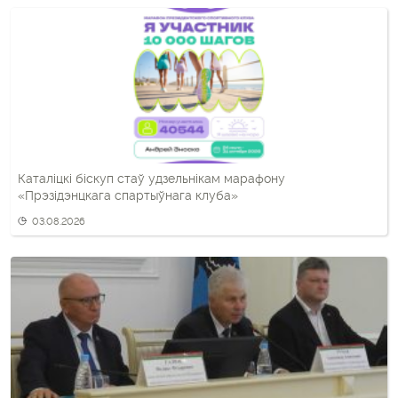
Каталіцкі біскуп стаў удзельнікам марафону
«Прэзідэнцкага спартыўнага клуба»
03.08.2026