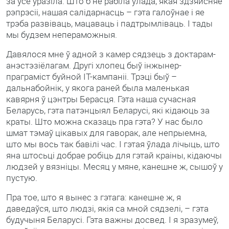
за ўсё ўразіла. Што б не рабіла ўлада, якая здзяйсняе
рэпрэсіі, нашая салідарнасць – гэта галоўнае і яе
трэба развіваць, мацаваць і падтрымліваць. І тады
мы будзем непераможныя.
Давялося мне ў адной з камер сядзець з доктарам-
анэстэзіёлагам. Другі хлопец быў інжынер-
праграміст буйной ІТ-кампаніі. Трэці быў –
дальнабойнік, у якога раней была маленькая
кавярня ў цэнтры Берасця. Гэта наша сучасная
Беларусь, гэта патэнцыял Беларусі, які кідаюць за
краты. Што можна сказаць пра гэта? У нас было
шмат тэмаў цікавых для гаворак, але непрыемна,
што мы вось так бавілі час. І гэтая ўлада лічыць, што
яна штосьці добрае робіць для гэтай краіны, кідаючы
людзей у вязніцы. Месяц у мяне, канешне ж, сышоў у
пустую.
Пра тое, што я вынес з гэтага: канешне ж, я
даведаўся, што людзі, якія са мной сядзелі, – гэта
будучыня Беларусі. Гэта важны досвед. І я зразумеў,