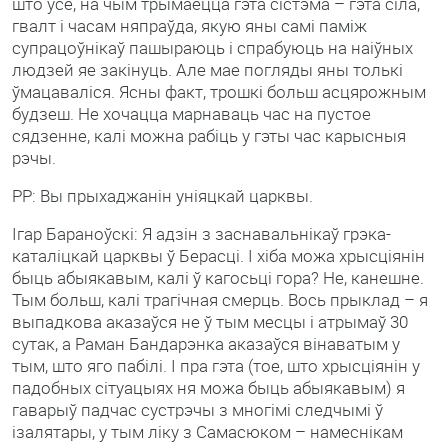
што ўсё, на чым трымаецца гэта сістэма – гэта сіла,
гвалт і часам няпраўда, якую яны самі паміж
супрацоўнікаў пашыраюць і спрабуюць на наіўных
людзей яе закінуць. Але мае погляды яны толькі
ўмацаваліся. Ясны факт, трошкі больш асцярожным
будзеш. Не хочацца марнаваць час на пустое
сядзенне, калі можна рабіць у гэты час карысныя
рэчы.
РР: Вы прыхаджанін уніяцкай царквы.
Ігар Бараноўскі: Я адзін з заснавальнікаў грэка-
каталіцкай царквы ў Берасці. І хіба можа хрысціянін
быць абыякавым, калі ў кагосьці гора? Не, канешне.
Тым больш, калі трагічная смерць. Вось прыклад – я
выпадкова аказаўся не ў тым месцы і атрымаў 30
сутак, а Раман Бандарэнка аказаўся вінаватым у
тым, што яго пабілі. І пра гэта (тое, што хрысціянін у
падобных сітуацыях ня можа быць абыякавым) я
гаварыў падчас сустрэчы з многімі следчымі ў
ізалятары, у тым ліку з Самасюком – намеснікам