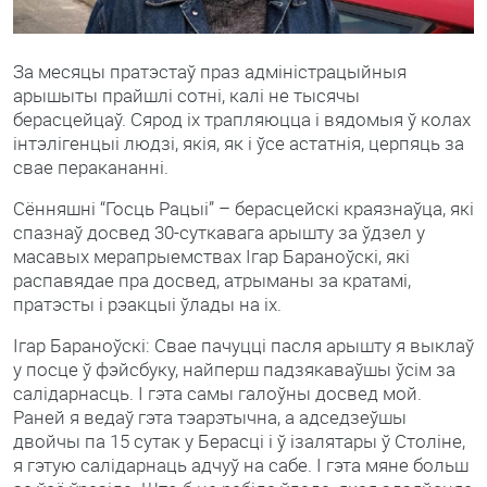
За месяцы пратэстаў праз адміністрацыйныя
арышыты прайшлі сотні, калі не тысячы
берасцейцаў. Сярод іх трапляюцца і вядомыя ў колах
інтэлігенцыі людзі, якія, як і ўсе астатнія, церпяць за
свае перакананні.
Сённяшні “Госць Рацыі” – берасцейскі краязнаўца, які
спазнаў досвед 30-суткавага арышту за ўдзел у
масавых мерапрыемствах Ігар Бараноўскі, які
распавядае пра досвед, атрыманы за кратамі,
пратэсты і рэакцыі ўлады на іх.
Ігар Бараноўскі: Свае пачуцці пасля арышту я выклаў
у посце ў фэйсбуку, найперш падзякаваўшы ўсім за
салідарнасць. І гэта самы галоўны досвед мой.
Раней я ведаў гэта тэарэтычна, а адседзеўшы
двойчы па 15 сутак у Берасці і ў ізалятары ў Століне,
я гэтую салідарнаць адчуў на сабе. І гэта мяне больш