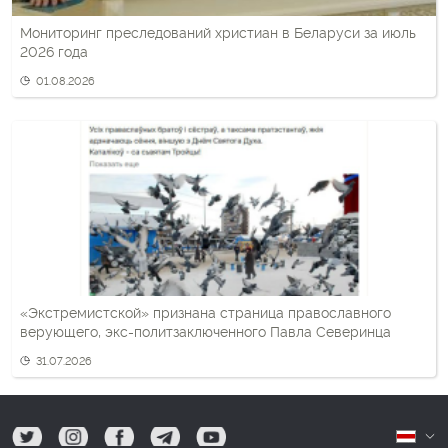
Мониторинг преследований христиан в Беларуси за июль
2026 года
01.08.2026
«Экстремистской» признана страница православного
верующего, экс-политзаключенного Павла Северинца
31.07.2026
tw
ig
fb
tg
yt
Б