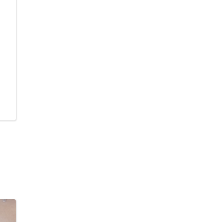
ны»
ии и
сие