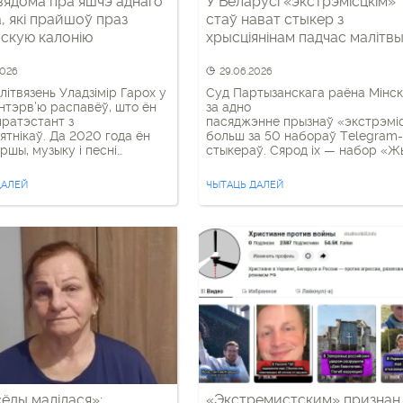
вядома пра яшчэ аднаго
У Беларусі «экстрэмісцкім»
а, які прайшоў праз
стаў нават стыкер з
скую калонію
хрысціянінам падчас малітв
2026
29.06.2026
літвязень Уладзімір Гарох у
Суд Партызанскага раёна Мінс
 інтэрв’ю распавёў, што ён
за адно
пратэстант з
пасяджэнне прызнаў «экстрэміс
сятнікаў. Да 2020 года ён
больш за 50 набораў Telegram-
ершы, музыку і песні
стыкераў. Сярод іх — набор «Ж
нскага фармату; частка
беларусік». У гэтым наборы ёсц
вершаў пазней увайшла ў
стыкер з выявай хрысціяніна(кі),
ДАЛЕЙ
ЧЫТАЦЬ ДАЛЕЙ
ы зборнік твораў
які(ая) моліцца на фоне
кіх палітвязняў». Да
нацыянальнага сцяга Беларусі.
ных падзей Гарох працаваў
Побач подпіс: «Малюся за».
неўралагічным інтэрнаце і,
 яго словаў, менавіта там
ныя вочы бачыў, як
ная сістэма пакідае без […]
сёды малілася»:
«Экстремистским» признан