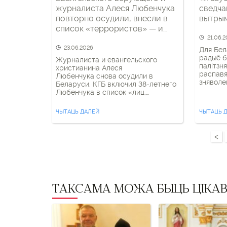
журналиста Алеся Любенчука
сведча
повторно осудили, внесли в
вытрым
список «террористов» — и
освободили
21.06.
23.06.2026
Для Бел
радыё 
Журналиста и евангельского
палітзн
христианина Алеся
распавя
Любенчука снова осудили в
зняволе
Беларуси. КГБ включил 38-летнего
дапамаг
Любенчука в список «лиц,
выправа
причастных к террористической
ведаю… 
деятельности». Это означает, что
ЧЫТАЦЬ ДАЛЕЙ
ЧЫТАЦЬ 
ўвечары
новый приговор вступил в силу. На
малілас
этот раз его судили по статье 130
Прасіла 
УК — «разжигание вражды». Для
<
памерлі
Любенчука это уже второй срок.
свету. В
Впервые его задержали в мае 2022
года и приговорили к […]
ТАКСАМА МОЖА БЫЦЬ ЦІКА