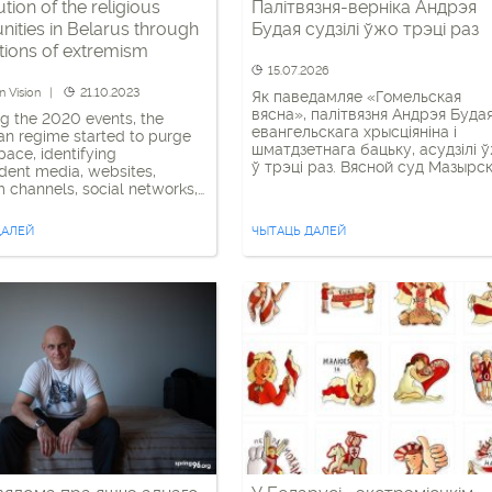
tion of the religious
Палітвязня-верніка Андрэя
ities in Belarus through
Будая судзілі ўжо трэці раз
tions of extremism
15.07.2026
n Vision
21.10.2023
Як паведамляе «Гомельская
вясна», палітвязня Андрэя Будая
g the 2020 events, the
евангельскага хрысціяніна і
an regime started to purge
шматдзетнага бацьку, асудзілі 
ace, identifying
ў трэці раз. Вясной суд Мазырс
dent media, websites,
раёна прызначыў яму яшчэ 1,5 г
 channels, social networks,
калоніі паводле артыкула аб
 as symbols associated with
«зацятым непадпарадкаванні
 protest, as “extremist
ДАЛЕЙ
ЧЫТАЦЬ ДАЛЕЙ
адміністрацыі папраўчай
s.” This led to administrative
установы». Гэта ўжо другі
ion under Article 19.11 of the
дадатковы прысуд Будаю па
Administrative Offences,
артыкуле 411 Крымінальнага
g individuals who share
кодэкса. Раней, у 2024 годзе, т
ion from such information
ж справу супраць яго завялі ў
or […]
калоніі […]