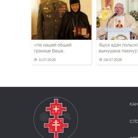
«На нашей общей
Яшчэ адзін польскі
границе Ваша
вымушана пакінуў
деятельность приносит
Беларусь – пасля 
11.07.2026
08.07.2026
неоценимую пользу»:
гадоў служэння
российские ветераны
наградили беларусскую
игуменью
КАН
СЛ