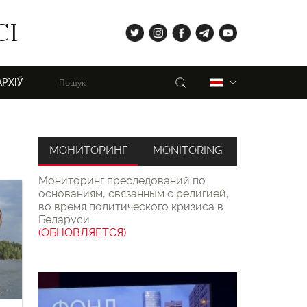
tw
ig
fb
tg
yt
СІ
Пошук
Беларуская
АРХІЎ
МОНИТОРИНГ
MONITORING
Мониторинг преследований по
основаниям, связанным с религией,
во время политического кризиса в
Беларуси
(ОБНОВЛЯЕТСЯ)