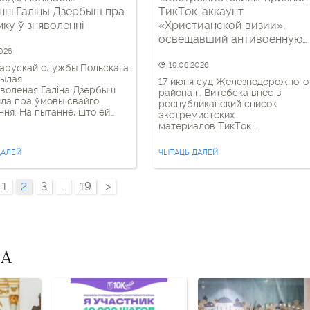
нні Галіны Дзербыш пра
ТикТок-аккаунт
ку ў зняволенні
«Христианской визии»,
освещавший антивоенную
тематику
2026
19.06.2026
арускай службы Польскага
былая
17 июня суд Железнодорожного
яволеная Галіна Дзербыш
района г. Витебска внес в
ла пра ўмовы свайго
республиканский список
ння. На пытанне, што ёй
экстремистских
ала перанесці ўсе
материалов ТикТок-
баванні, яна адказала: Я не
аккаунт «Христиан против вой
Я заўсёды раніцай і
— нашего проекта, созданного
ДАЛЕЙ
ЧЫТАЦЬ ДАЛЕЙ
 падымала галаву ўверх і
совместно с христианами Росс
я. Гэта мне дапамагала.
Украины, выразившими несогла
ўсіх сваіх родных, якія ўжо
с российской агрессией.
1
2
3
…
19
>
, каб дапамагалі мне з таго
ось толькі гэта і […]
ВА