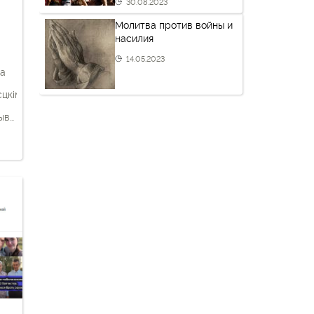
30.08.2023
Молитва против войны и
ы
насилия
14.05.2023
ка
цкімі»
ыве
ь