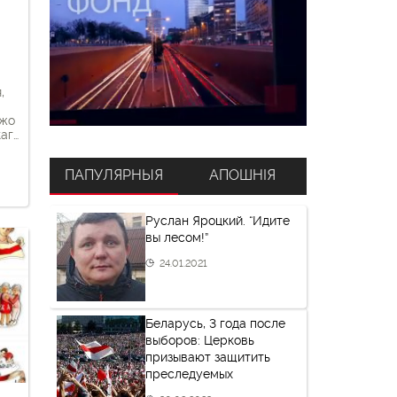
,
ўжо
кага
ода
ПАПУЛЯРНЫЯ
АПОШНІЯ
Руслан Яроцкий. “Идите
вы лесом!”
акую
24.01.2021
Беларусь, 3 года после
выборов: Церковь
призывают защитить
преследуемых