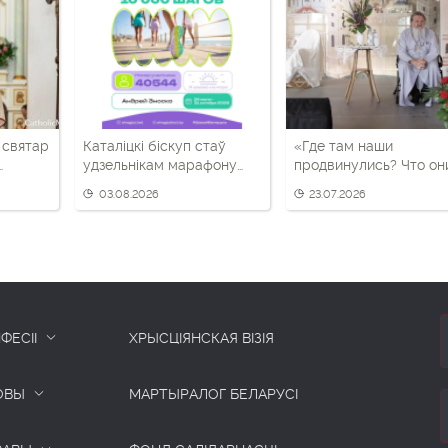
 святар
Каталіцкі біскуп стаў
«Где там наши
удзельнікам марафону
продвинулись? Что он
30
«Прэзідэнцкага
там ещё взяли?»:
03.08.2026
23.07.2026
спартыўнага клуба»
протоиерей Андрей
Лемешонок признался
что следит за
передвижением
российских войск
ФЕСІІ
ХРЫСЦІЯНСКАЯ ВІЗІЯ
ОВЫ
МАРТЫРАЛОГ БЕЛАРУСІ