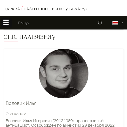
ЦАРКВА
І
ПАЛІТЫЧНЫ КРЫЗІС У БЕЛАРУСІ
☰
Пошук
Б
СПІС ПАЛІВЯЗНЯЎ
Воловик Илья
21.02.2022
Воловик Илья Игоревич (29.12.1989), православный,
антифашист. Освобожден по амнистии 29 декабря 2022