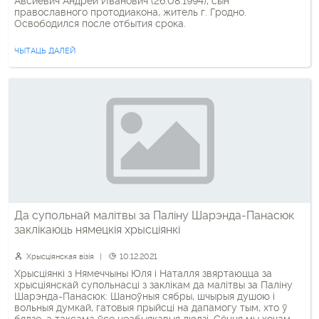
Авсиевич Андрей Иванович (26.08.1994), сын
православного протодиакона, житель г. Гродно.
Освободился после отбытия срока.
ЧЫТАЦЬ ДАЛЕЙ
Да супольнай малітвы за Паліну Шарэнда-Панасюк
заклікаюць нямецкія хрысціянкі
Хрысціянская візія
10.12.2021
Хрысціянкі з Нямеччыны Юля і Наталля звяртаюцца за
хрысціянскай супольнасці з заклікам да малітвы за Паліну
Шарэнда-Панасюк: Шаноўныя сябры, шчырыя душою і
вольныя думкай, гатовыя прыйсці на дапамогу тым, хто ў