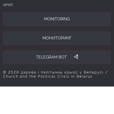
АРХІЎ
MONITORING
МОНИТОРИНГ
TELEGRAM BOT
© 2026 Царква і палітычны крызіс у Беларусі /
Church and the Political Crisis in Belarus