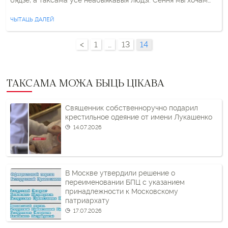
бядзе, а таксама ўсе неабыякавыя людзі. Сёння мы хочам
звярнуцца да вас з просьбай аб малітве за жанчыну, якая
пакутуе ў нечалавечых умовах, жанчыну, […]
ЧЫТАЦЬ ДАЛЕЙ
<
1
…
13
14
ТАКСАМА МОЖА БЫЦЬ ЦІКАВА
Священник собственноручно подарил
крестильное одеяние от имени Лукашенко
14.07.2026
В Москве утвердили решение о
переименовании БПЦ с указанием
принадлежности к Московскому
патриархату
17.07.2026