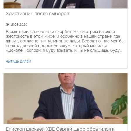
Христианин после выборов
15.08.2020
В смятении, с печалью и скорбью мы смотрим на зло и
жестокость в этом мире, и особенно в нашей стране, где
живут, согласно гимну, мирные люди. Вероятно, нас мог бы
понять древний пророк Аввакум, который молился:
«Доколе, Господи, я буду взывать, и Ты не слышишь, буду
вопиять к Тебе о насилии, и Ты не спасаешь? […]
ЧЫТАЦЬ ДАЛЕЙ
Епископ церквей ХВЕ Сергей Цвор обратился к