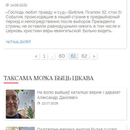
14.08.2020
«Господь любит правду и суд» (Библия, Псалом 32, стих 5)
События, происходящие в нашей стране в предвыборный
период и непосредственно после выборов Президента
страны, не оставили равнодушными никого, в том числе и
Церковь христиан веры евангельской. Больно видеть
нарастание насилия в обществе, предвидя куда это
приведёт родную для нас страну. Мы, руководство Церкви
ЧЫТАЦЬ ДАЛЕЙ
ХВЕ, просим […]
<
1
…
60
61
62
>
ТАКСАМА МОЖА БЫЦЬ ЦІКАВА
На волю выйшаў каталіцкі вернік і адвакат
Аляксандр Данілевіч
22.07.2026
Палітвязня-верніка Андрэя Будая судзілі