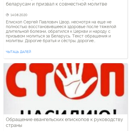
беларусам и призвал к совместной молитве
14.08.2020
Епископ Сергей Павлович Цвор, несмотря на еще не
полностью восстановившееся здоровье после тяжелой
длительной болезни, обратился к Церкви и народу с
призывом молиться за Беларусь. Текст обращения и
молитвы: Дорогие братья и сёстры, дорогие
соотечественники! Вы знаете, что происходит в нашей
стране. Наша задача – это молиться, молиться усиленными
ЧЫТАЦЬ ДАЛЕЙ
молитвами. Это значит, долго молиться, на […]
Обращение евангельских епископов к руководству
страны