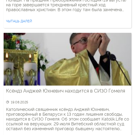
Польши. На праздник Преображения Господня (19 августа)
на горе завершается трехдневный крестный ход
православных христиан. В этом году там была замечена
палатка, в которой продавалась продукция одиозного
Свято-Елисаветинского монастыря, собирающего помощь
ЧЫТАЦЬ ДАЛЕЙ
для российских военных. При этом сама палатка не была
обозначена как […]
Ксёндз Анджей Юхневич находится в СИЗО Гомеля
19.08.2025
Католический священник ксёндз Анджей Юхневич,
приговорённый в Беларуси к 13 годам лишения свободы,
находится в СИЗО Гомеля. Об этом сообщает Katolik.Life со
ссылкой на верующих. 29 июля Витебский областной суд
оставил без изменений приговор бывшему настоятелю
прихода в Шумилино. После этого его должны были