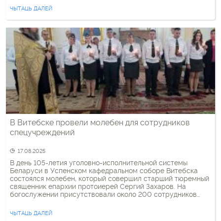
этапировать из витебского СИЗО в колонию. Однако в
ЧЫТАЦЬ ДАЛЕЙ
первой половине августа […]
В Витебске провели молебен для сотрудников
спецучреждений
17.08.2025
В день 105-летия уголовно-исполнительной системы
Беларуси в Успенском кафедральном соборе Витебска
состоялся молебен, который совершил старший тюремный
священник епархии протоиерей Сергий Захаров. На
богослужении присутствовали около 200 сотрудников
спецучреждений. Фота: Витебская епархия БПЦ
ЧЫТАЦЬ ДАЛЕЙ