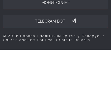
МОНИТОРИНГ
TELEGRAM BOT
© 2026 Царква і палітычны крызіс у Беларусі /
Church and the Political Crisis in Belarus