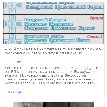
В БПЦ «исправились» ещё раз — принадлежность к
Московскому патриархату взяли в скобки
15.08.2025
Логотип на сайте БПЦ изменился еще раз. В предыдущий
раз БПЦ, напомним, стала называться так: Белорусский
экзархат Московского патриархата (Белорусская
православная церковь). Но на днях эти части поменяли
местами. Теперь БПЦ на сайте позиционирует себя как
Белорусская Православная Церковь (Белорусский
Экзархат Московского Патриархата) В июле Синод РПЦ
ЧЫТАЦЬ ДАЛЕЙ
одернул БПЦ за то, что в официальных названиях […]