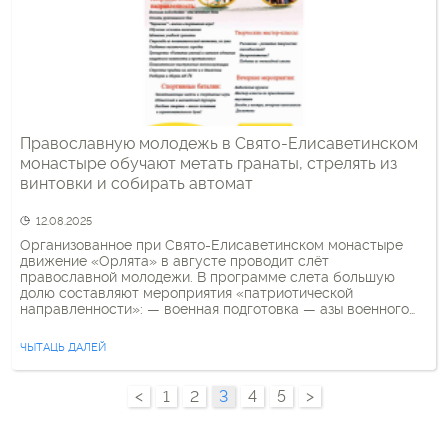
Православную молодежь в Свято-Елисаветинском
монастыре обучают метать гранаты, стрелять из
винтовки и собирать автомат
12.08.2025
Организованное при Свято-Елисаветинском монастыре
движение «Орлята» в августе проводит слёт
православной молодежи. В программе слета большую
долю составляют мероприятия «патриотической
направленности»: — военная подготовка — азы военного
дела;— «Зарничка» — военно-спортивная игра;— обучение
основам выживания;— метание учебной гранаты;—
ЧЫТАЦЬ ДАЛЕЙ
стрельба из пневматической винтовки, из лука;— разборка
и сборка АК-74 и др. Из всей программы
(около)церковному мероприятию […]
<
1
2
3
4
5
>