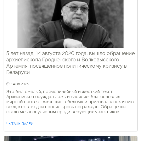
5 лет назад, 14 августа 2020 года, вышло обращение
архиепископа Гродненского и Волковысского
Артемия, посвященное политическому кризису в
Беларуси
14.08.2025
Это был смелый, прямолинейный и жесткий текст.
Архиепископ осуждал ложь и насилие, благословлял
мирный протест «женщин в белом» и призывал к покаянию
всех, кто в те дни пролил кровь сограждан. Обращение
стало мегапопулярным среди верующих участников
национального восстания. Его репостили и цитировали, им
вдохновлялись. Архиепископа Артемия называли
ЧЫТАЦЬ ДАЛЕЙ
единственным честным иерархом в Белорусской
Православной Церкви. Режим […]