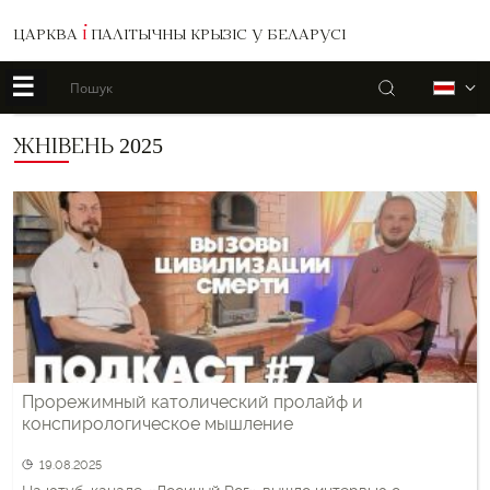
ЦАРКВА
І
ПАЛІТЫЧНЫ КРЫЗІС У БЕЛАРУСІ
☰
Пошук
Б
ЖНІВЕНЬ 2025
Прорежимный католический пролайф и
конспирологическое мышление
19.08.2025