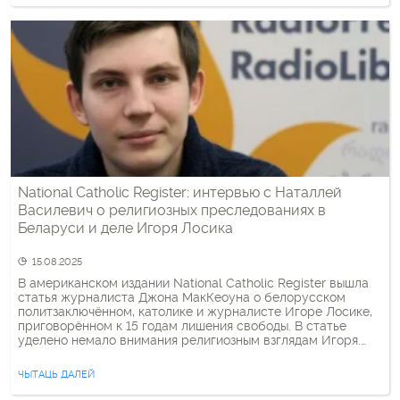
National Catholic Register: интервью с Наталлей
Василевич о религиозных преследованиях в
Беларуси и деле Игоря Лосика
15.08.2025
В американском издании National Catholic Register вышла
статья журналиста Джона МакКеоуна о белорусском
политзаключённом, католике и журналисте Игоре Лосике,
приговорённом к 15 годам лишения свободы. В статье
уделено немало внимания религиозным взглядам Игоря.
Вот свидетельство его брата Никиты для Register: Вера
сейчас играет очень важную роль в его жизни. Он много
ЧЫТАЦЬ ДАЛЕЙ
раз упоминал, что молится […]