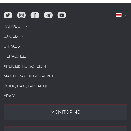
tw
ig
fb
tg
yt
Б
КАНФЕСІІ
СЛОВЫ
СПРАВЫ
ПЕРАСЛЕД
ХРЫСЦІЯНСКАЯ ВІЗІЯ
МАРТЫРАЛОГ БЕЛАРУСІ
ФОНД САЛІДАРНАСЦІ
АРХІЎ
MONITORING