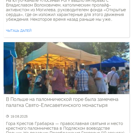
На ютуб-канале «Лосиный Рог» вышло интервью с
Владиславом Волоховичем, католическим пролайф-
активистом из Могилева, руководителем фонда «Открытые
сердца», где он изложил характерные для этого движения
убеждения. Некоторое время назад раньше мы уже
обращали внимание на то, что деятельность белорусских
католических пролайферов имеет определенную
ЧЫТАЦЬ ДАЛЕЙ
идеологическую направленность и приводит к их активной
поддержке политики режима Лукашенко и нарративов […]
В Польше на паломнической горе была замечена
палатка Свято-Елисаветинского монастыря
19.08.2025
Гора Крестов Грабарка — православная святыня и место
крестного паломничества в Подляском воеводстве