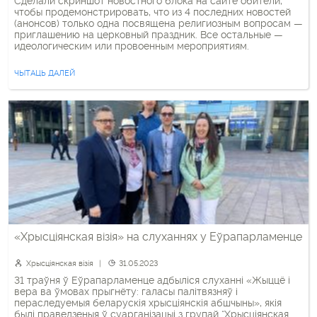
Сделали скриншот новостного блока на сайте обители,
чтобы продемонстрировать, что из 4 последних новостей
(анонсов) только одна посвящена религиозным вопросам —
приглашению на церковный праздник. Все остальные —
идеологическим или провоенным мероприятиям.
ЧЫТАЦЬ ДАЛЕЙ
«Хрысціянская візія» на слуханнях у Еўрапарламенце
Хрысціянская візія
31.05.2023
31 траўня ў Еўрапарламенце адбыліся слуханні «Жыццё і
вера ва ўмовах прыгнёту: галасы палітвязняў і
пераследуемыя беларускія хрысціянскія абшчыны», якія
былі праведзеныя ў суарганізацыі з групай “Хрысціянская