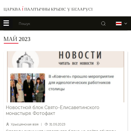
ЦАРКВА
І
ПАЛІТЫЧНЫ КРЫЗІС У БЕЛАРУСІ
☰
Пошук
Б
МАЙ 2023
Новостной блок Свято-Елисаветинского
монастыря. Фотофакт
Хрысціянская візія
31.05.2023