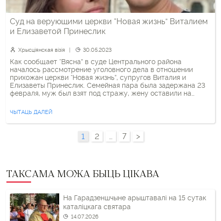
Суд на верующими церкви “Новая жизнь” Виталием
и Елизаветой Принеслик
Хрысціянская візія
30.05.2023
Как сообщает “Вясна” в суде Центрального района
началось рассмотрение уголовного дела в отношении
прихожан церкви “Новая жизнь”, супругов Виталия и
Елизаветы Принеслик. Семейная пара была задержана 23
февраля, муж был взят под стражу, жену оставили на
свободе под подпиской о невыезде. Они обвиняются по ч.1
“народной” ст. 342 УК, дело рассматривает одиозная судья
ЧЫТАЦЬ ДАЛЕЙ
Виктория Шабуня.
1
2
…
7
>
ТАКСАМА МОЖА БЫЦЬ ЦІКАВА
На Гарадзеншчыне арыштавалі на 15 сутак
каталіцкага святара
14.07.2026