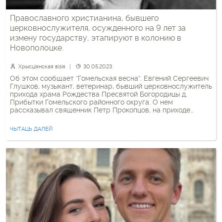
Православного христианина, бывшего
церковнослужителя, осужденного на 9 лет за
измену государству, этапируют в колонию в
Новополоцке.
Хрысціянская візія
30.05.2023
Об этом сообщает “Гомельская весна”. Евгений Сергеевич
Глушков, музыкант, ветеринар, бывший церковнослужитель
прихода храма Рождества Пресвятой Богородицы д.
Прибытки Гомельского районного округа. О нем
рассказывал священник Петр Прокопцов, на приходе
которого Евгений пономарил.
ЧЫТАЦЬ ДАЛЕЙ