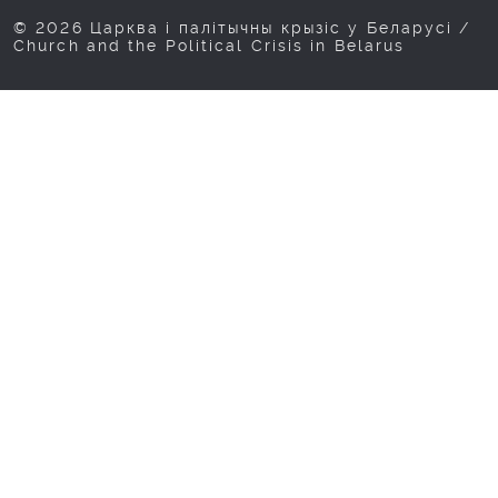
© 2026 Царква і палітычны крызіс у Беларусі /
Church and the Political Crisis in Belarus