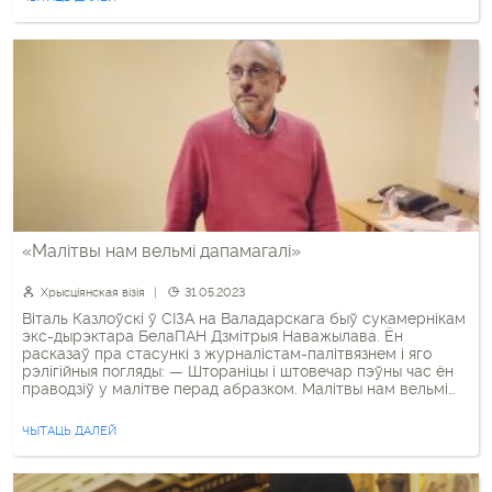
«Малітвы нам вельмі дапамагалі»
Хрысціянская візія
31.05.2023
Віталь Казлоўскі ў СІЗА на Валадарскага быў сукамернікам
экс-дырэктара БелаПАН Дзмітрыя Наважылава. Ён
расказаў пра стасункі з журналістам-палітвязнем і яго
рэлігійныя погляды: — Штораніцы і штовечар пэўны час ён
праводзіў у малітве перад абразком. Малітвы нам вельмі
дапамагалі. Я каталік, ён праваслаўны. Мы маліліся ў адзін
час, і я ведаю, што ён прасіў заступніцтва ня […]
ЧЫТАЦЬ ДАЛЕЙ