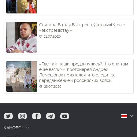
Святара Віталя Быстрова ўключылі ў спіс
«экстрэмістаў»
11.07.2026
«Где там наши продвинулись? Что они там
ещё взяли?»: протоиерей Андрей
Лемешонок признался, что следит за
передвижением российских войск
23.07.2026
tw
ig
fb
tg
yt
Б
КАНФЕСІІ