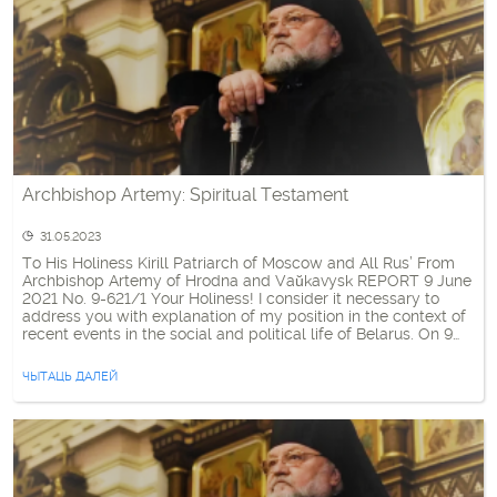
Archbishop Artemy: Spiritual Testament
31.05.2023
To His Holiness Kirill Patriarch of Moscow and All Rus’ From
Archbishop Artemy of Hrodna and Vaŭkavysk REPORT 9 June
2021 No. 9-621/1 Your Holiness! I consider it necessary to
address you with explanation of my position in the context of
recent events in the social and political life of Belarus. On 9
August 2020, presidential […]
ЧЫТАЦЬ ДАЛЕЙ