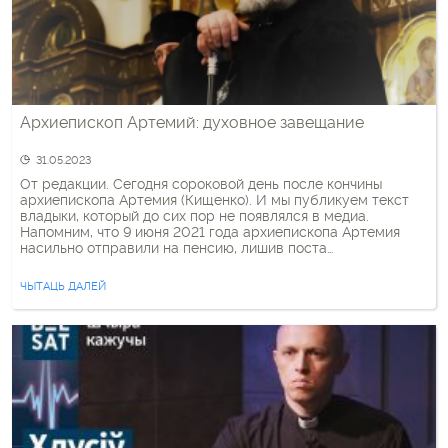
Архиепископ Артемий: духовное завещание
31.05.2023
От редакции. Сегодня сороковой день после кончины
архиепископа Артемия (Кищенко). И мы публикуем текст
владыки, который до сих пор не появлялся в медиа.
Напомним, что 9 июня 2021 года архиепископа Артемия
насильно отправили на пенсию, лишив поста
управляющего Гродненской епархией. Инициатива
расправы исходила из Беларуси. Но последнее слово было
ЧЫТАЦЬ ДАЛЕЙ
за Москвой. Этот рапорт владыка направил […]