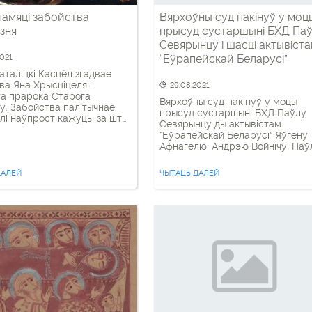
памяці забойства
Вярхоўны суд пакінуў у моц
язня
прысуд сустаршыні БХД Па
Севярынцу і шасці актывіст
“Еўрапейскай Беларусі”
2021
аталіцкі Касцёл згадвае
ва Яна Хрысціцеля –
29.08.2021
а прарока Старога
Вярхоўны суд пакінуў у моцы
у. Забойства палітычнае.
прысуд сустаршыні БХД Паўлу
лі наўпрост кажуць, за што
Севярынцу ды актывістам
ў прадвеснік Езуса Хрыста
“Еўрапейскай Беларусі” Яўгену
е, што крытыкаваў
Афнагелю, Андрэю Войнічу, Паў
га сіняпалага каралька
Юхневічу, Максіму Вінярскаму,
кі адняў жонку ў свайго
Дзмітрыю Казлову і Ірыне Шчасн
“Ян казаў яму: нельга табе
ДАЛЕЙ
ЧЫТАЦЬ ДАЛЕЙ
Разгляд апеляцыйнай скаргі
 (Мц 14:4) або “Ян казаў
праходзіў у закрытым рэжыме,
ельга табе мець жонку […]
сваякоў пусцілі толькі на
абвяшчэнне рашэння. У выніку
прысуд, вынесены 25 траўня
Магілёўскім абласным судом,
пакінуты ў моцы. Толькі былі
пералічаныя […]