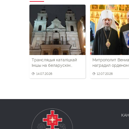
Трансляцыя каталіцкай
Митрополит Вени
Імшы на беларускім
наградил орденом
радыё засталася, але не
протодиакона,
14.07.2026
12.07.2026
на ўсіх хвалях
уходившего воеват
Россию
КАН