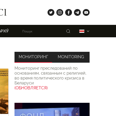
tw
ig
fb
tg
yt
СІ
Пошук
Беларуская
АРХІЎ
МОНИТОРИНГ
MONITORING
Мониторинг преследований по
основаниям, связанным с религией,
во время политического кризиса в
Беларуси
(ОБНОВЛЯЕТСЯ)