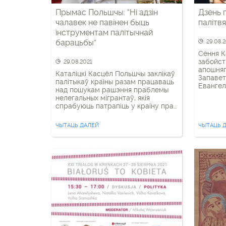
Прымас Польшчы: “Ні адзін
Дзень 
чалавек не павінен быць
палітв
інструментам палітычнай
барацьбы”
29.08.
Сёння К
забойст
29.08.2021
апошняг
Каталіцкі Касцёл Польшчы заклікаў
Запавет
палітыкаў краіны разам працаваць
Евангел
над пошукам рашэння праблемы
пацярпе
нелегальных мігрантаў, якія
– за то
спрабуюць патрапіць у краіну праз
мясцова
Беларусь, піша партал “Deon”.
Ірада, я
«Перад абліччам узрастаючага
ЧЫТАЦЬ ДАЛЕЙ
брата. 
ЧЫТАЦЬ 
міграцыйнага крызісу і звязанай з
мець яе”
гэтым шматлікай напружанасці,
Іраду: н
Касцёл яшчэ раз просіць і заклікае
прадстаўнікоў усіх палітычных сіл
сумесна і салідарна шукаць
адпаведныя рашэнні складаных
міграцыйных праблем, кіруючыся
перш за […]