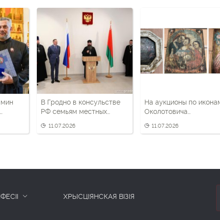
амин
В Гродно в консульстве
На аукционы по икона
РФ семьям местных
Околотовича
священников вручали
зарегистрировался од
11.07.2026
11.07.2026
ь за
российские медали
участник
ФЕСІІ
ХРЫСЦІЯНСКАЯ ВІЗІЯ