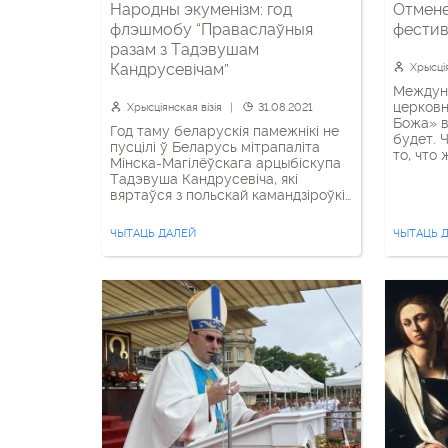
Народны экуменізм: год
Отмен
флэшмобу “Праваслаўныя
фестив
разам з Тадэвушам
Кандрусевічам”
Хрысція
Междун
церковн
Хрысціянская візія
31.08.2021
Божа» в
Год таму беларускія памежнікі не
будет. 
пусцілі ў Беларусь мітрапаліта
то, что
Мінска-Магілёўскага арцыбіскупа
можно т
Тадэвуша Кандрусевіча, які
режима.
вяртаўся з польскай камандзіроўкі.
Могиле
Раней арцыбіскуп заклікаў да
государ
вырашэння поствыбарнага
ЧЫТАЦЬ ДАЛЕЙ
важным
ЧЫТАЦЬ 
грамадскага крызісу праз дыялог у
событие
фармаце круглага стала, маліўся
день со
ля ЦІП на Акрэсціна, а таксама
Могилёв
сустрэўся з міністрам унутраных
спраў Юрыем Караевым, каб
“данесці сілавым структурам
пазіцыю Касцёла, які рашуча
выступае […]