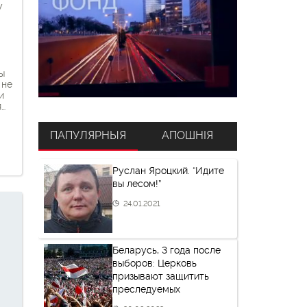
у
ы
 не
и
я
 в
ПАПУЛЯРНЫЯ
АПОШНІЯ
ым
Руслан Яроцкий. “Идите
вы лесом!”
[…]
24.01.2021
Беларусь, 3 года после
выборов: Церковь
призывают защитить
преследуемых