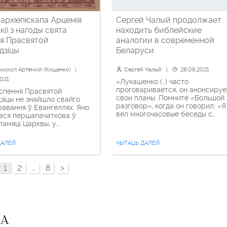
 архіепіскапа Арцемія
Сергей Чалый продолжает
кі) з нагоды свята
находить библейские
я Прасвятой
аналогии в современной
дзіцы
Беларуси
ископ Артемий (Кищенко)
Сергей Чалый
28.08.2021
2021
«Лукашенко (…) часто
проговаривается, он анонсируе
спення Прасвятой
свои планы. Помните «Большой
зіцы не знайшло свайго
разговор», когда он говорил: «Я
авання ў Евангеллях. Яно
вел многочасовые беседы с
ася першапачаткова ў
высшими должностными лицам
памяці Царквы, у
своей администрации, не все б
ым Паданні. Канечне, усе
согласны с моим взглядом на
ем, што прыход у свет
ДАЛЕЙ
ЧЫТАЦЬ ДАЛЕЙ
происходящее». Грубо говоря, 
вызваліў нас ад смерці, што
донес до всех, сколько мог, сво
м падрыхтавана вялікае
«евангелие» секты свидетелей
ўваскрасення. І як бы тое ні
1
2
…
8
>
80%. И после этого он говорит, 
амятаючы пра міласэрнасць
кто не спрятался, […]
Яго любоў да людзей, мы […]
ВА