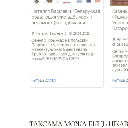
Наталля Васілевіч: “Беларуская
Казань
рэвалюцыя ўжо адбылася, і
(Кішчан
перамога ўжо адбылася”
Успенн
Багаро
Наталля Васілевіч
28.08.2021
Архиеп
Сёння ў Крынках на польскім
Падляшшы ў межах штогадовага
28.08.
інтэлектуальнага фестываля
Свята У
Трыялог адбылася дыскусія пад
Багарод
назвай “БЕЛАРУСЬ ГЭТА
адлюстр
ЖАНЧЫНА”. У ёй прынялі ўдзел
захавал
сацыёлаг Лена Агарэлышава,
вуснай 
журналістка Вольга Сямашка,
царкоўн
сустаршыня партыі Беларуская
мы веда
ЧЫТАЦЬ ДАЛЕЙ
ЧЫТАЦЬ 
хрысьціянская дэмакратыя Вольга
Збаўцы 
Кавалькова і тэолаг Натальля
ўсім на
Васілевіч. Таксама праграмны
шчасце 
тэкст для дыскусіі напісаў польскі
было, п
праваслаўны сьвятар Кастусь
Божую, 
Бандарук. Рэпліка Натальлі
Васілевіч падчас […]
ТАКСАМА МОЖА БЫЦЬ ЦІКА