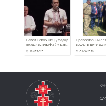
Павел Севярынец узгадаў
Православный св
пераслед вернікаў у рэп-
вошел в делегаци
вершы на фэсце «Тутака»
ветеранов военно
18.07.2026
03.08.2026
разведки
КАН
СЛ