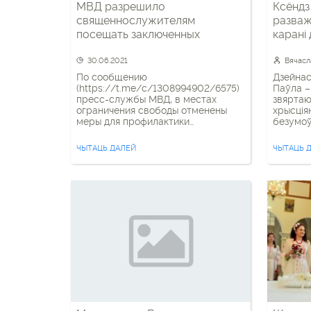
МВД разрешило
Ксёндз
священнослужителям
разважае пра хрыс
посещать заключенных
карані
30.06.2021
Вячасл
По сообщению
Дзейнас
(https://t.me/c/1308994902/6575)
Паўла –
пресс-службы МВД, в местах
звяртаю
ограничения свободы отменены
хрысція
меры для профилактики
безумоў
коронавируса. Теперь в
чэрвеня
учреждениях уголовно-
але і ўв
ЧЫТАЦЬ ДАЛЕЙ
ЧЫТАЦЬ 
исполнительной системы
гэта на
полностью возобновлены
Апостал
посещения и длительные свидания,
бы не б
из исправительных учреждений
дэмакра
открытого типа разрешено
ганарыц
выходить в свободное от работы
время. Трудно сказать, что именно
повлияло на такое решение – то ли
вирус стал ещё более невидимым,
чем раньше, […]