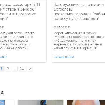
пресс-секретарь БПЦ
Белорусские священники и
ил старый фейк об
богословы
фалии в “программе
прокомментировали “рабочую
ции”
встречу с духовенством”
2021
25.06.2021
розвучал голос нового
Иерей Александр Шрамко
ателя Синодального
(Минск):Это сообщает не какой-
ационного отдела
нибудь малокомпетентный
ского Экзархата. В
журналист. Полуофициальный
ью РИА «Новости»
канал службы информации
ик Игорь Васько
режима.«Проведет рабочую
лся на тему автокефалии
встречу…» То есть как начальни
ДАЛЕЙ
ЧЫТАЦЬ ДАЛЕЙ
сской Православной
подчиненными. Научит, как
 которую, со слов экс-
правильно молиться. Вот только
нта, продвигают некие
знаю кому. Протоиерей Владим
1
2
…
10
>
целью «сломать
Дробышевский (Гомель /
авие в Беларуси». «У нас,
Франция):В Жировицах сегодня
усской православной
узурпатор “проведет рабочую
Московского патриархата,
встречу с духовенством”. Это
я не принимается. Ни на
цитата. Из администрации
простых верующих, […]
людоеда.Еще раз: “рабочую
ВА
встречу” – “с […]