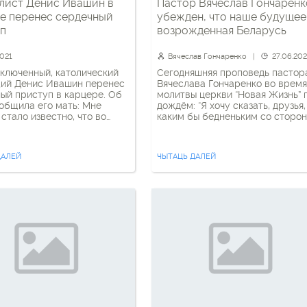
лист Денис Ивашин в
Пастор Вячеслав Гончаренк
е перенес сердечный
убежден, что наше будущее 
уп
возрожденная Беларусь
2021
Вячеслав Гончаренко
27.06.202
ключенный, католический
Сегодняшняя проповедь пастор
ий Денис Ивашин перенес
Вячеслава Гончаренко во время
ый приступ в карцере. Об
молитвы церкви “Новая Жизнь” 
общила его мать: Мне
дождём: “Я хочу сказать, друзья,
 стало известно, что во
каким бы бедненьким со сторо
ребывания в карцере у
ни казалось наше собрание, ид
случился сердечный
дождь, мы стоим под зонтиками,
. Никогда ранее подобного
я скажу вам, что Бог здесь на э
ДАЛЕЙ
ЧЫТАЦЬ ДАЛЕЙ
сходило. Не удивительно,
месте. Мы здесь как пророческ
камере “парилка” – окна
церковь для этой нации, для тог
, вентилятор передать
чтобы провозгласить Божье […]
 А может что-нибудь другое.
 называется словом […]