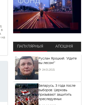
д
 в
.
e на
ПАПУЛЯРНЫЯ
АПОШНІЯ
ь
Руслан Яроцкий. “Идите
ре
вы лесом!”
без
24.01.2021
Беларусь, 3 года после
выборов: Церковь
призывают защитить
преследуемых