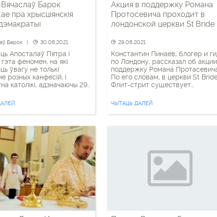
 Вячаслаў Барок
Акция в поддержку Романа
ціянскія
Протосевича проходит в
 дэмакратыі
лондонской церкви St Bride
аў Барок
30.06.2021
29.06.2021
ць Апосталаў Пятра і
Константин Пинаев, блогер и ги
 гэта феномен, на які
по Лондону, рассказал об акции
ць ўвагу не толькі
поддержку Романа Протасевича
не розных канфесій, і
По его словам, в церкви St Brid
на католікі, адзначаючы 29
Флит-стрит существует
 ўрачыстасць у іх гонар,
специальный угол, где ставят
есь свет. Нічога дзіўнага, бо
свечки журналистам. Обычно,
ДАЛЕЙ
ЧЫТАЦЬ ДАЛЕЙ
 вучэнні, якое прапаведвалі
лондонцы почитают здесь памят
ы будавалася Еўропа. Як
умерших работников медиа-
ыло, каштоўнасці
сферы. Однако, недавно, в цент
тыі і правы чалавека, чым
стола появилась отдельная
ца сёння ўвесь […]
категория – для тех кто пропал 
вести или находится […]