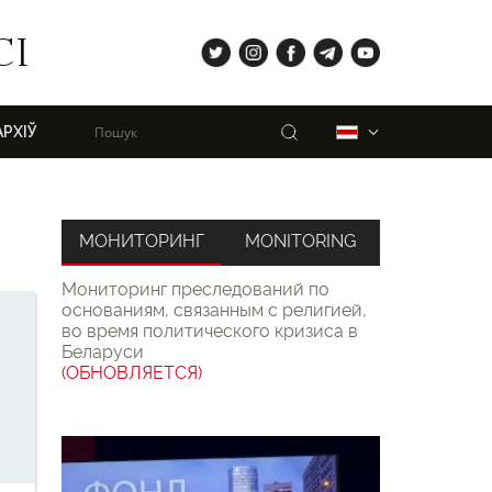
tw
ig
fb
tg
yt
СІ
Пошук
Беларуская
АРХІЎ
МОНИТОРИНГ
MONITORING
Мониторинг преследований по
основаниям, связанным с религией,
во время политического кризиса в
Беларуси
(ОБНОВЛЯЕТСЯ)