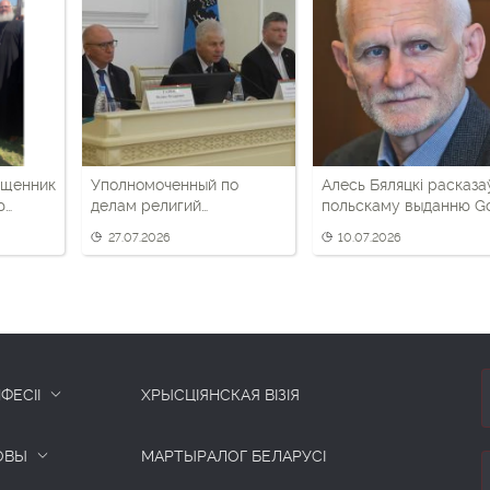
ященник
Уполномоченный по
Алесь Бяляцкі расказа
ю
делам религий
польскаму выданню G
й
фактически признал
Niedzielny пра ціск
27.07.2026
10.07.2026
ограничения свободы
уладаў на рэлігійныя
вероисповедания в
супольнасці ў Белару
Беларуси
ФЕСІІ
ХРЫСЦІЯНСКАЯ ВІЗІЯ
ОВЫ
МАРТЫРАЛОГ БЕЛАРУСІ