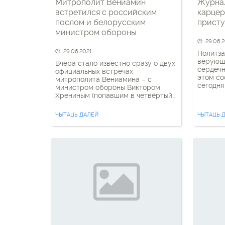
Митрополит Вениамин
Журна
встретился с российским
карцер
послом и белорусским
прист
министром обороны
29.06.
29.06.2021
Политза
верующ
Вчера стало известно сразу о двух
сердечн
официальных встречах
этом со
митрополита Вениамина – с
сегодня
министром обороны Виктором
время п
Хрениным (попавшим в четвёртый
Дениса 
пакет санкций) и российским
приступ
послом Евгением Лукьяновым.
ЧЫТАЦЬ ДАЛЕЙ
ЧЫТАЦЬ 
не прои
Подробностей о встречах не
ведь в 
сообщается, опубликовано только
закрыты
несколько формальных фраз. В
нельзя.
первом случае “обсуждалось
Все это
духовно-нравственное воспитание
военнослужащих, взаимодействие
армии и Православной Церкви”. Во
втором случае единственная
информация и вовсе […]