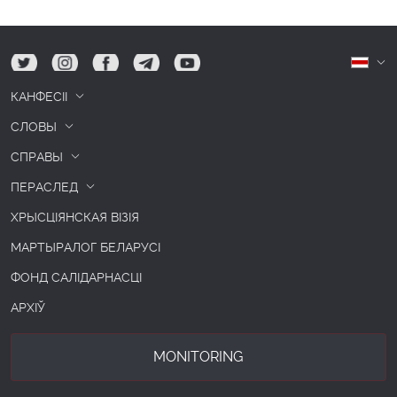
tw
ig
fb
tg
yt
Б
КАНФЕСІІ
СЛОВЫ
СПРАВЫ
ПЕРАСЛЕД
ХРЫСЦІЯНСКАЯ ВІЗІЯ
МАРТЫРАЛОГ БЕЛАРУСІ
ФОНД САЛІДАРНАСЦІ
АРХІЎ
MONITORING