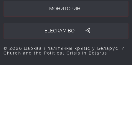
МОНИТОРИНГ
TELEGRAM BOT
© 2026 Царква і палітычны крызіс у Беларусі /
Church and the Political Crisis in Belarus