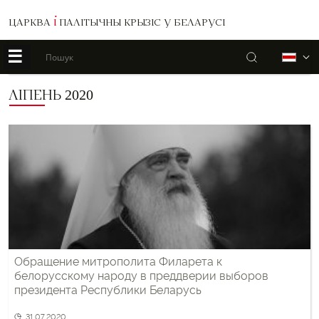
ЦАРКВА
І
ПАЛІТЫЧНЫ КРЫЗІС У БЕЛАРУСІ
☰
Пошук
Б
ЛІПЕНЬ 2020
Обращение митрополита Филарета к
белорусскому народу в преддверии выборов
президента Республики Беларусь
31.07.2020