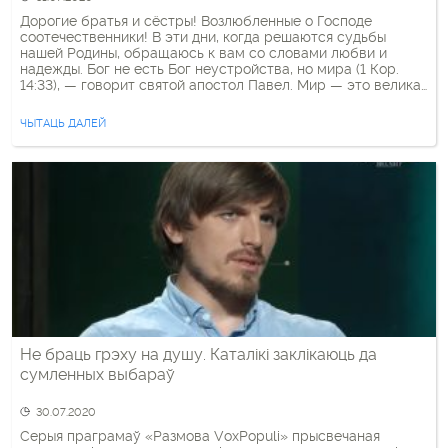
Дорогие братья и сёстры! Возлюбленные о Господе
соотечественники! В эти дни, когда решаются судьбы
нашей Родины, обращаюсь к вам со словами любви и
надежды. Бог не есть Бог неустройства, но мира (1 Кор.
14:33), — говорит святой апостол Павел. Мир — это великая
ценность, и нашему народу он в своё время дался очень
большой ценой. Белорусы […]
ЧЫТАЦЬ ДАЛЕЙ
Не браць грэху на душу. Каталікі заклікаюць да
сумленных выбараў
30.07.2020
Серыя праграмаў «Размова VoxPopuli» прысвечаная