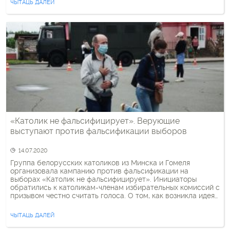
ЧЫТАЦЬ ДАЛЕЙ
Беларусі. Малітва […]
«Католик не фальсифицирует». Верующие
выступают против фальсификации выборов
14.07.2020
Группа белорусских католиков из Минска и Гомеля
организовала кампанию против фальсификации на
выборах «Католик не фальсифицирует». Инициаторы
обратились к католикам-членам избирательных комиссий с
призывом честно считать голоса. О том, как возникла идея
и в чем ее суть, рассказал «Флагштоку» один из
организаторов акции Артём Ткачук: – Эта идея, можно
ЧЫТАЦЬ ДАЛЕЙ
сказать, пришла из ниоткуда. Мы с гомельчанином Павлом
[…]