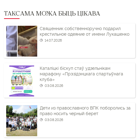
ТАКСАМА МОЖА БЫЦЬ ЦІКАВА
Священник собственноручно подарил
крестильное одеяние от имени Лукашенко
14.07.2026
Каталіцкі біскуп стаў удзельнікам
марафону «Прэзідэнцкага спартыўнага
клуба»
03.08.2026
Дети из православного ВПК поборолись за
право носить черный берет
03.08.2026