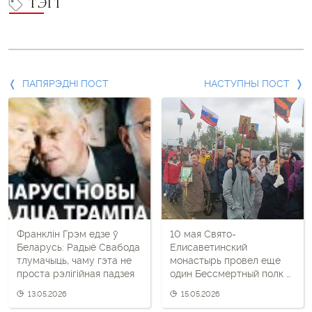
ТЭГІ
Папярэдні
ПАПЯРЭДНІ ПОСТ
НАСТУПНЫ ПОСТ
пост
і
наступны
пост
Франклін Грэм едзе ў
10 мая Свято-
Беларусь: Радыё Свабода
Елисаветинский
тлумачыць, чаму гэта не
монастырь провел еще
проста рэлігійная падзея
один Бессмертный полк —
с Z-триколором
13.05.2026
15.05.2026