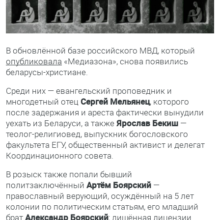
В обновлённой базе российского МВД, который
опубликовала
«Медиазона», снова появились
беларусы-христиане.
Среди них — евангельский проповедник и
многодетный отец
Сергей Мельянец
, которого
после задержания и ареста фактически вынудили
уехать из Беларуси, а также
Ярослав Бекиш
—
теолог-религиовед, выпускник богословского
факультета ЕГУ, общественный активист и делегат
Координационного совета.
В розыск также попали бывший
политзаключённый
Артём Боярский
—
православный верующий, осуждённый на 5 лет
колонии по политическим статьям, его младший
брат
Александр Боярский
; лишённая лицензии