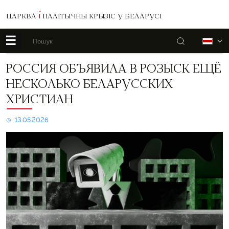
ЦАРКВА
І
ПАЛІТЫЧНЫ КРЫЗІС У БЕЛАРУСІ
☰
Пошук
Б
Россия
РОССИЯ ОБЪЯВИЛА В РОЗЫСК ЕЩЁ
объявила
НЕСКОЛЬКО БЕЛАРУССКИХ
в
розыск
ХРИСТИАН
ещё
несколько
13.05.2026
беларусских
христиан