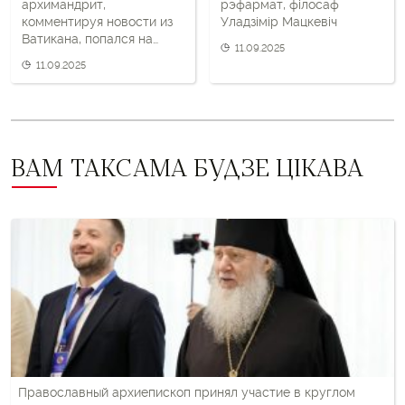
архимандрит,
рэфармат, філосаф
комментируя новости из
Уладзімір Мацкевіч
Ватикана, попался на
11.09.2025
манипуляции
11.09.2025
ВАМ ТАКСАМА БУДЗЕ ЦІКАВА
Православный архиепископ принял участие в круглом