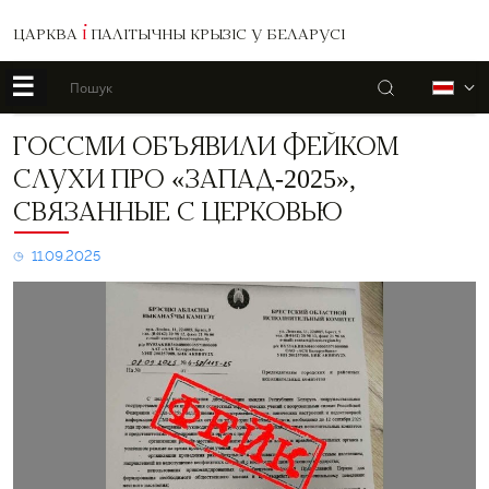
ЦАРКВА
І
ПАЛІТЫЧНЫ КРЫЗІС У БЕЛАРУСІ
☰
Пошук
Б
ГосСМИ
ГОССМИ ОБЪЯВИЛИ ФЕЙКОМ
объявили
СЛУХИ ПРО «ЗАПАД-2025»,
фейком
слухи
СВЯЗАННЫЕ С ЦЕРКОВЬЮ
про
«Запад-2025»,
11.09.2025
связанные
с
церковью